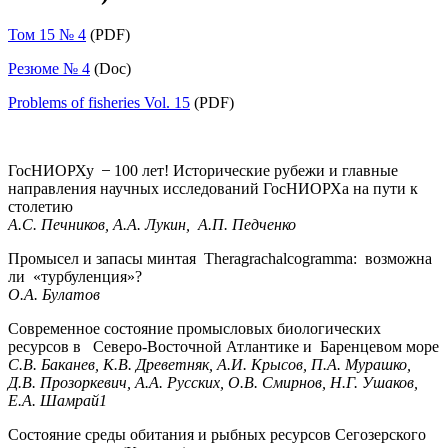
Том 15 № 4
(PDF)
Резюме № 4
(Doc)
Problems of fisheries Vol. 15
(PDF)
ГосНИОРХу ̶ 100 лет! Исторические рубежи и главные
направления научных исследований ГосНИОРХа на пути к
столетию
А.С. Печников, А.А. Лукин, А.П. Педченко
Промысел и запасы минтая Theragrachalcogramma: возможна
ли «турбуленция»?
О.А. Булатов
Современное состояние промысловых биологических
ресурсов в Северо-Восточной Атлантике и Баренцевом море
С.В. Баканев, К.В. Древетняк, А.И. Крысов, П.А. Мурашко,
Д.В. Прозоркевич, А.А. Русских, О.В. Смирнов, Н.Г. Ушаков,
Е.А. Шамрай1
Состояние среды обитания и рыбных ресурсов Сегозерского