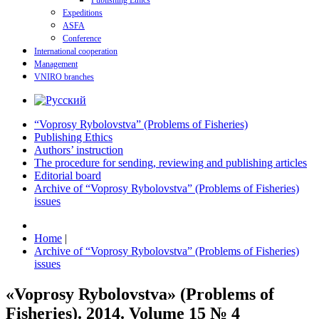
Publishing Ethics
Expeditions
ASFA
Conference
International cooperation
Management
VNIRO branches
“Voprosy Rybolovstva” (Problems of Fisheries)
Publishing Ethics
Authors’ instruction
The procedure for sending, reviewing and publishing articles
Editorial board
Archive of “Voprosy Rybolovstva” (Problems of Fisheries)
issues
Home
|
Archive of “Voprosy Rybolovstva” (Problems of Fisheries)
issues
«Voprosy Rybolovstva» (Problems of
Fisheries). 2014. Volume 15 № 4