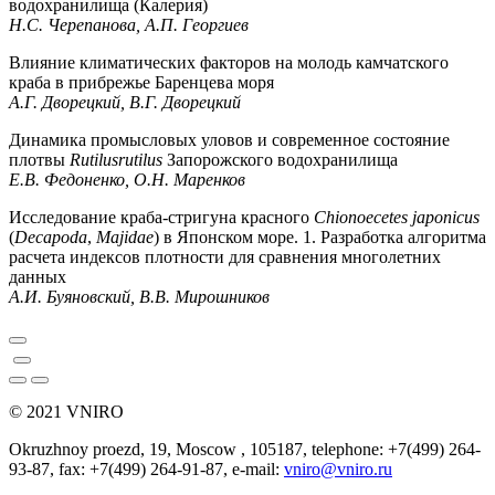
водохранилища (Калерия)
Н.С. Черепанова, А.П. Георгиев
Влияние климатических факторов на молодь камчатского
краба в прибрежье Баренцева моря
А.Г. Дворецкий, В.Г. Дворецкий
Динамика промысловых уловов и современное состояние
плотвы
Rutilusrutilus
Запорожского водохранилища
Е.В. Федоненко, О.Н. Маренков
Исследование краба-стригуна красного
Chionoecetes japonicus
(
Decapoda
,
Majidae
) в Японском море. 1. Разработка алгоритма
расчета индексов плотности для сравнения многолетних
данных
А.И. Буяновский, В.В. Мирошников
© 2021 VNIRO
Okruzhnoy proezd, 19, Moscow , 105187, telephone: +7(499) 264-
93-87, fax: +7(499) 264-91-87, e-mail:
vniro@vniro.ru