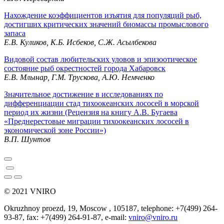
Нахождение коэффициентов изъятия для популяций рыб,
достигших критических значений биомассы промыслового
запаса
Е.В. Куликов, К.Б. Исбеков, С.Ж. Асылбекова
Видовой состав любительских уловов и эпизоотическое
состояние рыб окрестностей города Хабаровск
Е.В. Млынар, Г.М. Трускова, А.Ю. Немченко
Значительное достижение в исследованиях по
дифференциации стад тихоокеанских лососей в морской
период их жизни (Рецензия на книгу А.В. Бугаева
«Преднерестовые миграции тихоокеанских лососей в
экономической зоне России»)
В.П. Шунтов
© 2021 VNIRO
Okruzhnoy proezd, 19, Moscow , 105187, telephone: +7(499) 264-
93-87, fax: +7(499) 264-91-87, e-mail:
vniro@vniro.ru