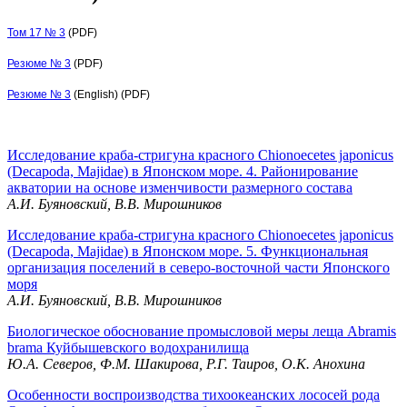
Том 17 № 3
(PDF)
Резюме № 3
(PDF)
Резюме № 3
(English) (PDF)
Исследование краба-стригуна красного Chionoecetes japonicus
(Decapoda, Majidae) в Японском море. 4. Районирование
акватории на основе изменчивости размерного состава
А.И. Буяновский, В.В. Мирошников
Исследование краба-стригуна красного Chionoecetes japonicus
(Decapoda, Majidae) в Японском море. 5. Функциональная
организация поселений в северо-восточной части Японского
моря
А.И. Буяновский, В.В. Мирошников
Биологическое обоснование промысловой меры леща Abramis
brama Куйбышевского водохранилища
Ю.А. Северов, Ф.М. Шакирова, Р.Г. Таиров, О.К. Анохина
Оcобенности воспроизводства тихоокеанских лососей рода