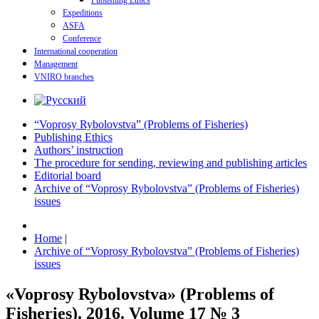
Publishing Ethics
Expeditions
ASFA
Conference
International cooperation
Management
VNIRO branches
“Voprosy Rybolovstva” (Problems of Fisheries)
Publishing Ethics
Authors’ instruction
The procedure for sending, reviewing and publishing articles
Editorial board
Archive of “Voprosy Rybolovstva” (Problems of Fisheries)
issues
Home
|
Archive of “Voprosy Rybolovstva” (Problems of Fisheries)
issues
«Voprosy Rybolovstva» (Problems of
Fisheries). 2016. Volume 17 № 3