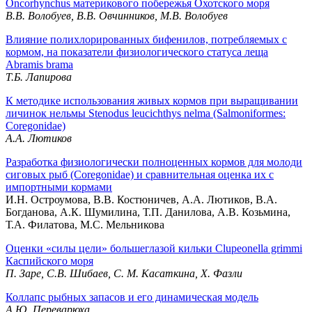
Oncorhynchus материкового побережья Охотского моря
В.В. Волобуев, В.В. Овчинников, М.В. Волобуев
Влияние полихлорированных бифенилов, потребляемых с
кормом, на показатели физиологического статуса леща
Abramis brama
Т.Б. Лапирова
К методике использования живых кормов при выращивании
личинок нельмы Stenodus leucichthys nelma (Salmoniformes:
Coregonidae)
А.А. Лютиков
Разработка физиологически полноценных кормов для молоди
сиговых рыб (Coregonidae) и сравнительная оценка их с
импортными кормами
И.Н. Остроумова, В.В. Костюничев, А.А. Лютиков, В.А.
Богданова, А.К. Шумилина, Т.П. Данилова, А.В. Козьмина,
Т.А. Филатова, М.С. Мельникова
Оценки «силы цели» большеглазой кильки Clupeonella grimmi
Каспийского моря
П. Заре, С.В. Шибаев, С. М. Касаткина, Х. Фазли
Коллапс рыбных запасов и его динамическая модель
А.Ю. Переварюха