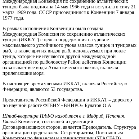
Международная Конвенция по сохранению атлантических
тунцов была подписана 14 мая 1966 года и вступила в силу 21
марта 1969 года. СССР присоединился к Конвенции 7 января
1977 года.
В рамках исполнения Конвенции была создана
Международная Комиссия по сохранению атлантических
тунцов (ИККАТ) с целью поддержания на уровне
максимального устойчивого улова запасов тунцов и тунцовых
рыб, а также других видов рыб, используемых при ловле
тунца, которые не изучаются другой международной
организацией по рыболовству.Район действия Конвенции
охватывает все воды Атлантического океана, включая
прилегающие моря.
В настоящее время членами ИККАТ, включая Российскую
Федерацию, являются 53 государства.
Представитель Российской Федерации в ИККАТ – директор
по научной работе ФГБНУ «ВНИРО» Булатов О.А.
Штаб-квартира НАФО находится в г. Мадрид, Испания.
Главой
Комиссии, состоящей из делегаций
Договаривающихся сторон, является Председатель. Структура
организации представлена Секретариатом, Постоянным
Комитетом по финансам и администрации (STACFAD),