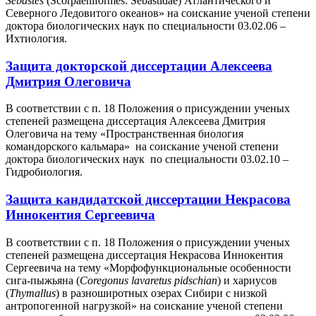
Sebastes
(Scorpaeniformes: Sebastidae) Атлантического и
Северного Ледовитого океанов» на соискание ученой степени
доктора биологических наук по специальности 03.02.06 –
Ихтиология.
Защита докторской диссертации Алексеева
Дмитрия Олеговича
В соответствии с п. 18 Положения о присуждении ученых
степеней размещена диссертация Алексеева Дмитрия
Олеговича на тему «Пространственная биология
командорского кальмара» на соискание ученой степени
доктора биологических наук по специальности 03.02.10 –
Гидробиология.
Защита кандидатской диссертации Некрасова
Иннокентия Сергеевича
В соответствии с п. 18 Положения о присуждении ученых
степеней размещена диссертация Некрасова Иннокентия
Сергеевича на тему «Морфофункциональные особенности
сига-пыжьяна (
Coregonus lavaretus pidschian
) и хариусов
(
T
hymallus
) в разноширотных озерах Сибири с низкой
антропогенной нагрузкой» на соискание ученой степени