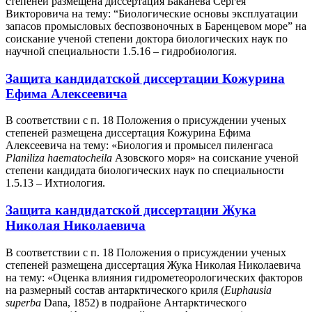
степеней размещена диссертация Баканева Сергея
Викторовича на тему: “Биологические основы эксплуатации
запасов промысловых беспозвоночных в Баренцевом море” на
соискание ученой степени доктора биологических наук по
научной специальности 1.5.16 – гидробиология.
Защита кандидатской диссертации Кожурина
Ефима Алексеевича
В соответствии с п. 18 Положения о присуждении ученых
степеней размещена диссертация Кожурина Ефима
Алексеевича на тему: «Биология и промысел пиленгаса
Planiliza haematocheila
Азовского моря» на соискание ученой
степени кандидата биологических наук по специальности
1.5.13 – Ихтиология.
Защита кандидатской диссертации Жука
Николая Николаевича
В соответствии с п. 18 Положения о присуждении ученых
степеней размещена диссертация Жука Николая Николаевича
на тему: «Оценка влияния гидрометеорологических факторов
на размерный состав антарктического криля (
Euphausia
superba
Dana, 1852) в подрайоне Антарктического