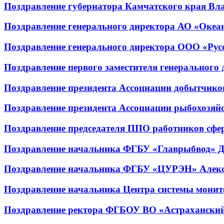
Поздравление губернатора Камчатского края Вл
Поздравление генерального директора АО «Океа
Поздравление генерального директора ООО «Ру
Поздравление первого заместителя генерального
Поздравление президента Ассоциации добытчико
Поздравление президента Ассоциации рыбохозя
Поздравление председателя ППО работников сфе
Поздравление начальника ФГБУ «Главрыбвод» Д
Поздравление начальника ФГБУ «ЦУРЭН» Алекс
Поздравление начальника Центра системы монит
Поздравление ректора ФГБОУ ВО «Астраханский 