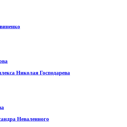
виненко
ова
плекса Николая Господарева
ва
сандра Неваленного