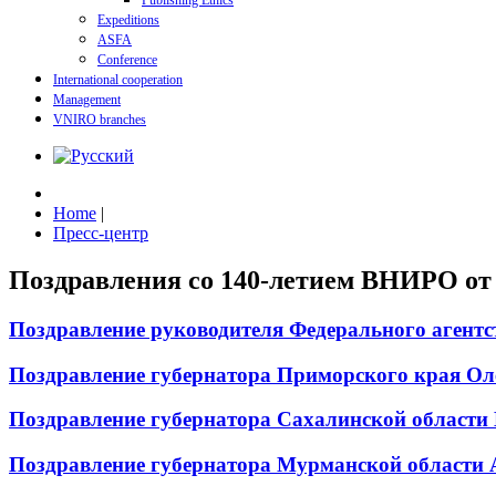
Publishing Ethics
Expeditions
ASFA
Conference
International cooperation
Management
VNIRO branches
Home
|
Пресс-центр
Поздравления со 140-летием ВНИРО от 
Поздравление руководителя Федерального агент
Поздравление губернатора Приморского края Ол
Поздравление губернатора Сахалинской области
Поздравление губернатора Мурманской области 