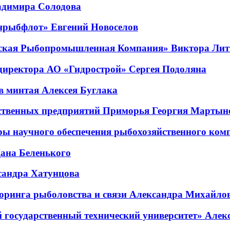
адимира Солодова
нрыбфлот» Евгений Новоселов
сская Рыбопромышленная Компания» Виктора Лит
 директора АО «Гидрострой» Сергея Подоляна
в минтая Алексея Буглака
йственных предприятий Приморья Георгия Мартын
ры научного обеспечения рыбохозяйственного ком
ана Беленького
андра Хатунцова
оринга рыболовства и связи Александра Михайло
государственный технический университет» Алек