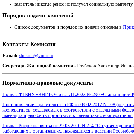
заявитель никогда ранее не получал социальную выплату
Порядок подачи заявлений
Список документов и порядок их подачи описаны в
Прик
Контакты Комиссии
E-mail:
zhilkom@vniro.ru
Секретарь Жилищной комиссии
- Глубоков Александр Иван
Нормативно-правовые документы
Приказ ФГБНУ «ВНИРО» от 21.11.2023 № 290 «О жилищной
Постановление Правительства РФ от 09.02.2012 N 108 (ред. о
кооперативов, создаваемых в соответствии с отдельными федер
имеющих право быть принятыми в члены таких кооперативов"
Приказ Росрыболовства от 29.03.2016 N 214 "Об утверждени
работающих в организациях, находящихся в ведении Росрыбол