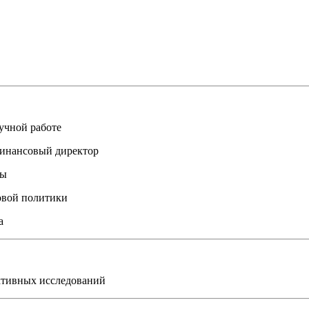
учной работе
финансовый директор
бы
овой политики
а
ктивных исследований