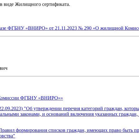
 в виде Жилищного сертификата.
азе ФГБНУ «ВНИРО» от 21.11.2023 № 290 «О жилищной Ком
ович
 Комиссии ФГБНУ «ВНИРО»»
т 22.09.2023) "Об утверждении перечня категорий граждан, кот
альными законами, и оснований включения указанных граждан, а
и Правил формирования списков граждан, имеющих право быть 
овства"