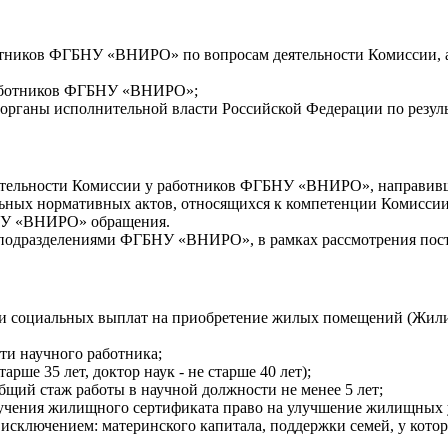
тников ФГБНУ «ВНИРО» по вопросам деятельности Комиссии, а 
работников ФГБНУ «ВНИРО»;
органы исполнительной власти Российской Федерации по резул
ятельности Комиссии у работников ФГБНУ «ВНИРО», направивш
льных нормативных актов, относящихся к компетенции Комиссии
БНУ «ВНИРО» обращения.
 подразделениями ФГБНУ «ВНИРО», в рамках рассмотрения пос
ии социальных выплат на приобретение жилых помещений (Жи
ти научного работника;
арше 35 лет, доктор наук - не старше 40 лет);
общий стаж работы в научной должности не менее 5 лет;
олучения жилищного сертификата право на улучшение жилищных 
исключением: материнского капитала, поддержки семей, у которы