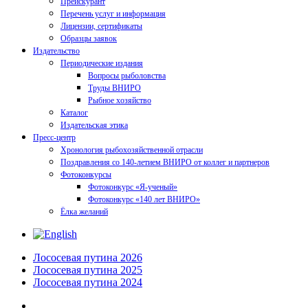
Прейскурант
Перечень услуг и информация
Лицензии, сертификаты
Образцы заявок
Издательство
Периодические издания
Вопросы рыболовства
Труды ВНИРО
Рыбное хозяйство
Каталог
Издательская этика
Пресс-центр
Хронология рыбохозяйственной отрасли
Поздравления со 140-летием ВНИРО от коллег и партнеров
Фотоконкурсы
Фотоконкурс «Я-ученый»
Фотоконкурс «140 лет ВНИРО»
Ёлка желаний
Лососевая путина 2026
Лососевая путина 2025
Лососевая путина 2024