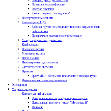
Аспирантура и докторантура
Повышение квалификации
Целевое обучение
Каталог научных исследований
Диссертационные советы
Рекомендации ОДУ
Рабочая группа по методологии оценки сырьевой базы
рыболовства
Программно-методическое обеспечение
Международное сотрудничество
Конференции
Лососевая путина
Минтаевая путина
Наука в лицах
Инновационная деятельность
Статистические сведения
Проекты
Грант МОН «Геномные технологии в аквакультуре»
Центры коллективного пользования
Экспедиции
Услуги и продукция
Контактная информация
Центральный институт – договорные отделы
Центральный институт - отдел "Московский"
Филиалы