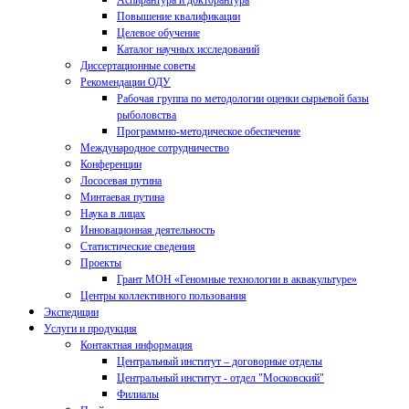
Аспирантура и докторантура
Повышение квалификации
Целевое обучение
Каталог научных исследований
Диссертационные советы
Рекомендации ОДУ
Рабочая группа по методологии оценки сырьевой базы
рыболовства
Программно-методическое обеспечение
Международное сотрудничество
Конференции
Лососевая путина
Минтаевая путина
Наука в лицах
Инновационная деятельность
Статистические сведения
Проекты
Грант МОН «Геномные технологии в аквакультуре»
Центры коллективного пользования
Экспедиции
Услуги и продукция
Контактная информация
Центральный институт – договорные отделы
Центральный институт - отдел "Московский"
Филиалы