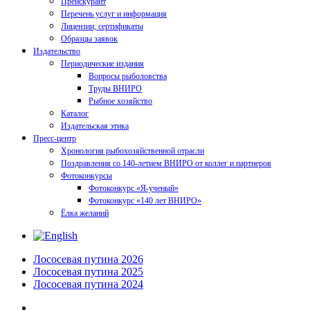
Прейскурант
Перечень услуг и информация
Лицензии, сертификаты
Образцы заявок
Издательство
Периодические издания
Вопросы рыболовства
Труды ВНИРО
Рыбное хозяйство
Каталог
Издательская этика
Пресс-центр
Хронология рыбохозяйственной отрасли
Поздравления со 140-летием ВНИРО от коллег и партнеров
Фотоконкурсы
Фотоконкурс «Я-ученый»
Фотоконкурс «140 лет ВНИРО»
Ёлка желаний
Лососевая путина 2026
Лососевая путина 2025
Лососевая путина 2024