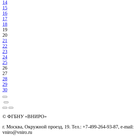
14
15
16
17
18
19
20
21
22
23
24
25
26
27
28
29
30
© ФГБНУ «ВНИРО»
г. Москва, Окружной проезд, 19. Тел.: +7-499-264-93-87, e-mail:
vniro@vniro.ru