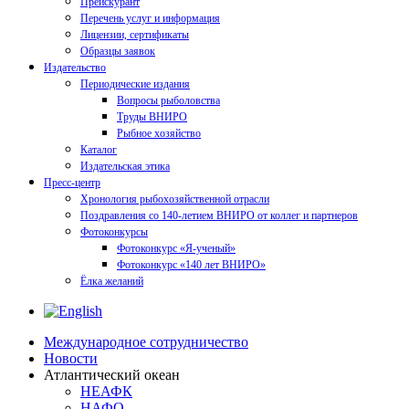
Прейскурант
Перечень услуг и информация
Лицензии, сертификаты
Образцы заявок
Издательство
Периодические издания
Вопросы рыболовства
Труды ВНИРО
Рыбное хозяйство
Каталог
Издательская этика
Пресс-центр
Хронология рыбохозяйственной отрасли
Поздравления со 140-летием ВНИРО от коллег и партнеров
Фотоконкурсы
Фотоконкурс «Я-ученый»
Фотоконкурс «140 лет ВНИРО»
Ёлка желаний
Международное сотрудничество
Новости
Атлантический океан
НЕАФК
НАФО