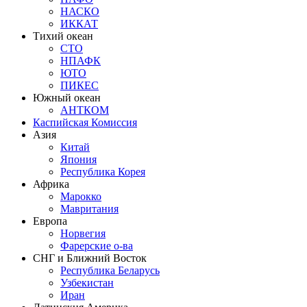
НАСКО
ИККАТ
Тихий океан
СТО
НПАФК
ЮТО
ПИКЕС
Южный океан
АНТКОМ
Каспийская Комиссия
Азия
Китай
Япония
Республика Корея
Африка
Марокко
Мавритания
Европа
Норвегия
Фарерские о-ва
СНГ и Ближний Восток
Республика Беларусь
Узбекистан
Иран