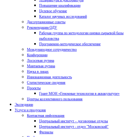
Аспирантура и докторантура
Повышение квалификации
Целевое обучение
Каталог научных исследований
Диссертационные советы
Рекомендации ОДУ
Рабочая группа по методологии оценки сырьевой базы
рыболовства
Программно-методическое обеспечение
Международное сотрудничество
Конференции
Лососевая путина
Минтаевая путина
Наука в лицах
Инновационная деятельность
Статистические сведения
Проекты
Грант МОН «Геномные технологии в аквакультуре»
Центры коллективного пользования
Экспедиции
Услуги и продукция
Контактная информация
Центральный институт – договорные отделы
Центральный институт - отдел "Московский"
Филиалы