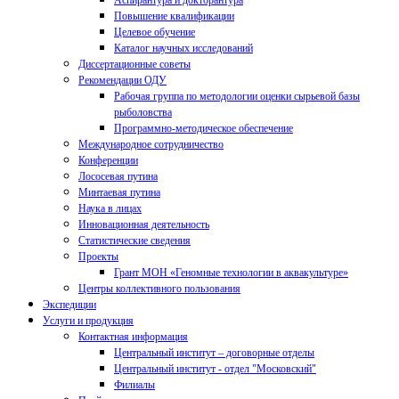
Аспирантура и докторантура
Повышение квалификации
Целевое обучение
Каталог научных исследований
Диссертационные советы
Рекомендации ОДУ
Рабочая группа по методологии оценки сырьевой базы
рыболовства
Программно-методическое обеспечение
Международное сотрудничество
Конференции
Лососевая путина
Минтаевая путина
Наука в лицах
Инновационная деятельность
Статистические сведения
Проекты
Грант МОН «Геномные технологии в аквакультуре»
Центры коллективного пользования
Экспедиции
Услуги и продукция
Контактная информация
Центральный институт – договорные отделы
Центральный институт - отдел "Московский"
Филиалы