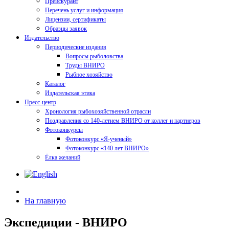
Прейскурант
Перечень услуг и информация
Лицензии, сертификаты
Образцы заявок
Издательство
Периодические издания
Вопросы рыболовства
Труды ВНИРО
Рыбное хозяйство
Каталог
Издательская этика
Пресс-центр
Хронология рыбохозяйственной отрасли
Поздравления со 140-летием ВНИРО от коллег и партнеров
Фотоконкурсы
Фотоконкурс «Я-ученый»
Фотоконкурс «140 лет ВНИРО»
Ёлка желаний
На главную
Экспедиции - ВНИРО