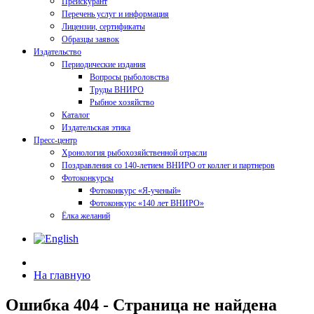
Прейскурант
Перечень услуг и информация
Лицензии, сертификаты
Образцы заявок
Издательство
Периодические издания
Вопросы рыболовства
Труды ВНИРО
Рыбное хозяйство
Каталог
Издательская этика
Пресс-центр
Хронология рыбохозяйственной отрасли
Поздравления со 140-летием ВНИРО от коллег и партнеров
Фотоконкурсы
Фотоконкурс «Я-ученый»
Фотоконкурс «140 лет ВНИРО»
Ёлка желаний
На главную
Ошибка 404 - Страница не найдена