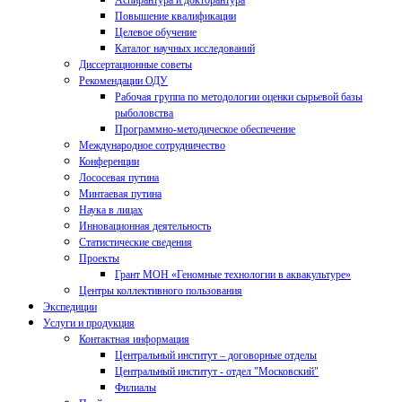
Аспирантура и докторантура
Повышение квалификации
Целевое обучение
Каталог научных исследований
Диссертационные советы
Рекомендации ОДУ
Рабочая группа по методологии оценки сырьевой базы
рыболовства
Программно-методическое обеспечение
Международное сотрудничество
Конференции
Лососевая путина
Минтаевая путина
Наука в лицах
Инновационная деятельность
Статистические сведения
Проекты
Грант МОН «Геномные технологии в аквакультуре»
Центры коллективного пользования
Экспедиции
Услуги и продукция
Контактная информация
Центральный институт – договорные отделы
Центральный институт - отдел "Московский"
Филиалы