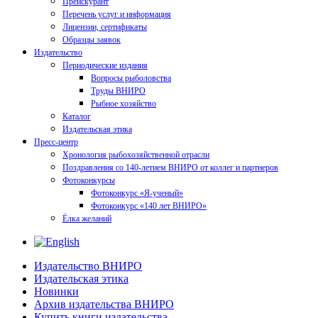
Прейскурант
Перечень услуг и информация
Лицензии, сертификаты
Образцы заявок
Издательство
Периодические издания
Вопросы рыболовства
Труды ВНИРО
Рыбное хозяйство
Каталог
Издательская этика
Пресс-центр
Хронология рыбохозяйственной отрасли
Поздравления со 140-летием ВНИРО от коллег и партнеров
Фотоконкурсы
Фотоконкурс «Я-ученый»
Фотоконкурс «140 лет ВНИРО»
Ёлка желаний
Издательство ВНИРО
Издательская этика
Новинки
Архив издательства ВНИРО
Купить книги издательства