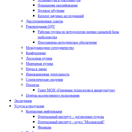
Аспирантура и докторантура
Повышение квалификации
Целевое обучение
Каталог научных исследований
Диссертационные советы
Рекомендации ОДУ
Рабочая группа по методологии оценки сырьевой базы
рыболовства
Программно-методическое обеспечение
Международное сотрудничество
Конференции
Лососевая путина
Минтаевая путина
Наука в лицах
Инновационная деятельность
Статистические сведения
Проекты
Грант МОН «Геномные технологии в аквакультуре»
Центры коллективного пользования
Экспедиции
Услуги и продукция
Контактная информация
Центральный институт – договорные отделы
Центральный институт - отдел "Московский"
Филиалы