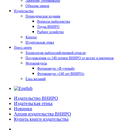
Лицензии, сертификаты
Образцы заявок
Издательство
Периодические издания
Вопросы рыболовства
Труды ВНИРО
Рыбное хозяйство
Каталог
Издательская этика
Пресс-центр
Хронология рыбохозяйственной отрасли
Поздравления со 140-летием ВНИРО от коллег и партнеров
Фотоконкурсы
Фотоконкурс «Я-ученый»
Фотоконкурс «140 лет ВНИРО»
Ёлка желаний
Издательство ВНИРО
Издательская этика
Новинки
Архив издательства ВНИРО
Купить книги издательства