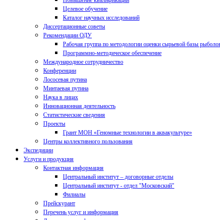
Повышение квалификации
Целевое обучение
Каталог научных исследований
Диссертационные советы
Рекомендации ОДУ
Рабочая группа по методологии оценки сырьевой базы рыболо
Программно-методическое обеспечение
Международное сотрудничество
Конференции
Лососевая путина
Минтаевая путина
Наука в лицах
Инновационная деятельность
Статистические сведения
Проекты
Грант МОН «Геномные технологии в аквакультуре»
Центры коллективного пользования
Экспедиции
Услуги и продукция
Контактная информация
Центральный институт – договорные отделы
Центральный институт - отдел "Московский"
Филиалы
Прейскурант
Перечень услуг и информация