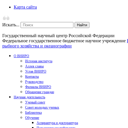
Карта сайта
Искать...
Найти
Государственный научный центр Российской Федерации
Федеральное государственное бюджетное научное учреждение
рыбного хозяйства и океанографии
О ВНИРО
История института
Аллея славы
Устав ВНИРО
Контакты
Руководство
Филиалы ВНИРО
Обращение граждан
Научная деятельность
Ученый совет
Совет молодых ученых
Библиотека
Обучение
Аспирантура и докторантура