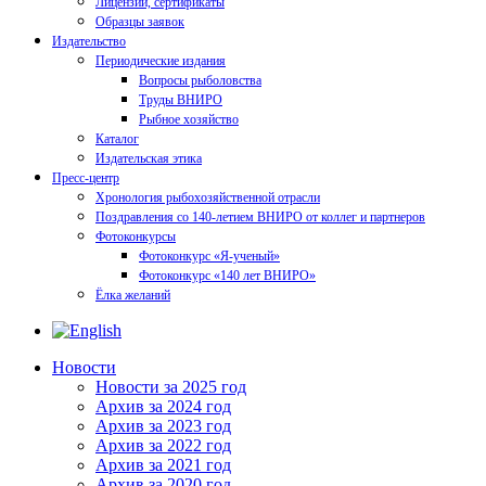
Лицензии, сертификаты
Образцы заявок
Издательство
Периодические издания
Вопросы рыболовства
Труды ВНИРО
Рыбное хозяйство
Каталог
Издательская этика
Пресс-центр
Хронология рыбохозяйственной отрасли
Поздравления со 140-летием ВНИРО от коллег и партнеров
Фотоконкурсы
Фотоконкурс «Я-ученый»
Фотоконкурс «140 лет ВНИРО»
Ёлка желаний
Новости
Новости за 2025 год
Архив за 2024 год
Архив за 2023 год
Архив за 2022 год
Архив за 2021 год
Архив за 2020 год