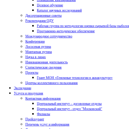
Повышение квалификации
Целевое обучение
Каталог научных исследований
Диссертационные советы
Рекомендации ОДУ
Рабочая группа по методологии оценки сырьевой базы рыболо
Программно-методическое обеспечение
Международное сотрудничество
Конференции
Лососевая путина
Минтаевая путина
Наука в лицах
Инновационная деятельность
Статистические сведения
Проекты
Грант МОН «Геномные технологии в аквакультуре»
Центры коллективного пользования
Экспедиции
Услуги и продукция
Контактная информация
Центральный институт – договорные отделы
Центральный институт - отдел "Московский"
Филиалы
Прейскурант
Перечень услуг и информация