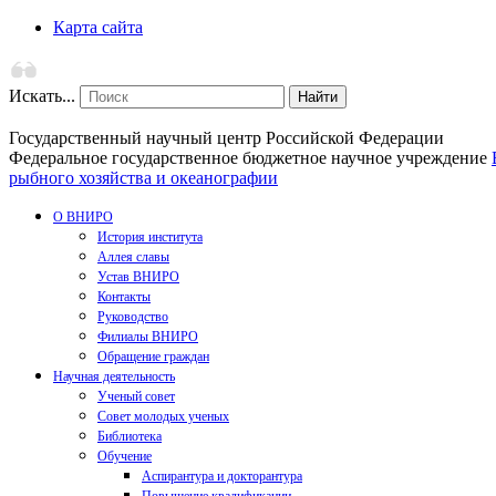
Карта сайта
Искать...
Найти
Государственный научный центр Российской Федерации
Федеральное государственное бюджетное научное учреждение
рыбного хозяйства и океанографии
О ВНИРО
История института
Аллея славы
Устав ВНИРО
Контакты
Руководство
Филиалы ВНИРО
Обращение граждан
Научная деятельность
Ученый совет
Совет молодых ученых
Библиотека
Обучение
Аспирантура и докторантура