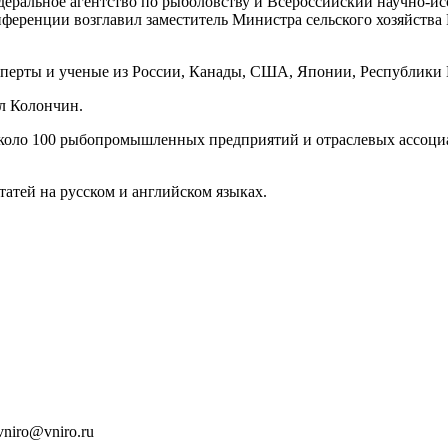
ральное агентство по рыболовству и Всероссийский научно-исс
еренции возглавил заместитель Министра сельского хозяйства 
перты и ученые из России, Канады, США, Японии, Республики 
л Колончин.
около 100 рыбопромышленных предприятий и отраслевых ассоциа
атей на русском и английском языках.
vniro@vniro.ru