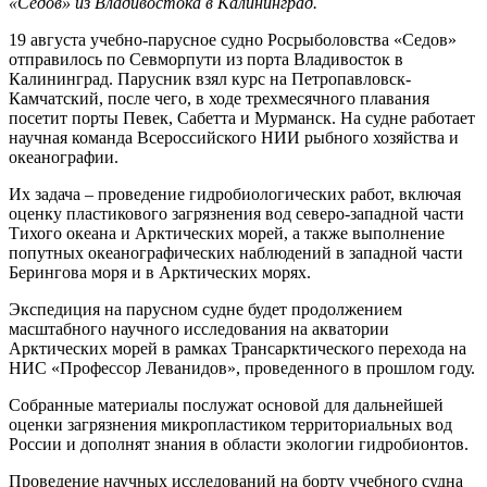
«Седов» из Владивостока в Калининград.
19 августа учебно-парусное судно Росрыболовства «Седов»
отправилось по Севморпути из порта Владивосток в
Калининград. Парусник взял курс на Петропавловск-
Камчатский, после чего, в ходе трехмесячного плавания
посетит порты Певек, Сабетта и Мурманск. На судне работает
научная команда Всероссийского НИИ рыбного хозяйства и
океанографии.
Их задача – проведение гидробиологических работ, включая
оценку пластикового загрязнения вод северо-западной части
Тихого океана и Арктических морей, а также выполнение
попутных океанографических наблюдений в западной части
Берингова моря и в Арктических морях.
Экспедиция на парусном судне будет продолжением
масштабного научного исследования на акватории
Арктических морей в рамках Трансарктического перехода на
НИС «Профессор Леванидов», проведенного в прошлом году.
Собранные материалы послужат основой для дальнейшей
оценки загрязнения микропластиком территориальных вод
России и дополнят знания в области экологии гидробионтов.
Проведение научных исследований на борту учебного судна