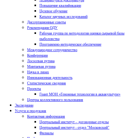
Аспирантура и докторантура
Повышение квалификации
Целевое обучение
Каталог научных исследований
Диссертационные советы
Рекомендации ОДУ
Рабочая группа по методологии оценки сырьевой базы
рыболовства
Программно-методическое обеспечение
Международное сотрудничество
Конференции
Лососевая путина
Минтаевая путина
Наука в лицах
Инновационная деятельность
Статистические сведения
Проекты
Грант МОН «Геномные технологии в аквакультуре»
Центры коллективного пользования
Экспедиции
Услуги и продукция
Контактная информация
Центральный институт – договорные отделы
Центральный институт - отдел "Московский"
Филиалы