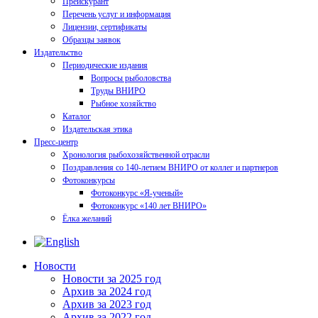
Прейскурант
Перечень услуг и информация
Лицензии, сертификаты
Образцы заявок
Издательство
Периодические издания
Вопросы рыболовства
Труды ВНИРО
Рыбное хозяйство
Каталог
Издательская этика
Пресс-центр
Хронология рыбохозяйственной отрасли
Поздравления со 140-летием ВНИРО от коллег и партнеров
Фотоконкурсы
Фотоконкурс «Я-ученый»
Фотоконкурс «140 лет ВНИРО»
Ёлка желаний
Новости
Новости за 2025 год
Архив за 2024 год
Архив за 2023 год
Архив за 2022 год