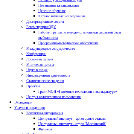
Аспирантура и докторантура
Повышение квалификации
Целевое обучение
Каталог научных исследований
Диссертационные советы
Рекомендации ОДУ
Рабочая группа по методологии оценки сырьевой базы
рыболовства
Программно-методическое обеспечение
Международное сотрудничество
Конференции
Лососевая путина
Минтаевая путина
Наука в лицах
Инновационная деятельность
Статистические сведения
Проекты
Грант МОН «Геномные технологии в аквакультуре»
Центры коллективного пользования
Экспедиции
Услуги и продукция
Контактная информация
Центральный институт – договорные отделы
Центральный институт - отдел "Московский"
Филиалы