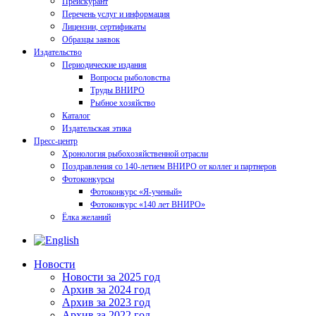
Прейскурант
Перечень услуг и информация
Лицензии, сертификаты
Образцы заявок
Издательство
Периодические издания
Вопросы рыболовства
Труды ВНИРО
Рыбное хозяйство
Каталог
Издательская этика
Пресс-центр
Хронология рыбохозяйственной отрасли
Поздравления со 140-летием ВНИРО от коллег и партнеров
Фотоконкурсы
Фотоконкурс «Я-ученый»
Фотоконкурс «140 лет ВНИРО»
Ёлка желаний
Новости
Новости за 2025 год
Архив за 2024 год
Архив за 2023 год
Архив за 2022 год