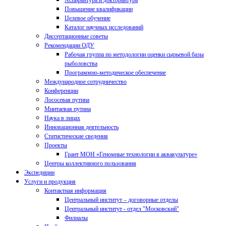
Аспирантура и докторантура
Повышение квалификации
Целевое обучение
Каталог научных исследований
Диссертационные советы
Рекомендации ОДУ
Рабочая группа по методологии оценки сырьевой базы
рыболовства
Программно-методическое обеспечение
Международное сотрудничество
Конференции
Лососевая путина
Минтаевая путина
Наука в лицах
Инновационная деятельность
Статистические сведения
Проекты
Грант МОН «Геномные технологии в аквакультуре»
Центры коллективного пользования
Экспедиции
Услуги и продукция
Контактная информация
Центральный институт – договорные отделы
Центральный институт - отдел "Московский"
Филиалы