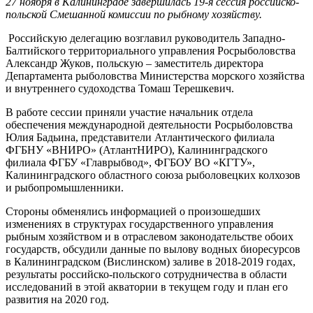
27 ноября в Калининграде завершилась 19-я сессия российско-
польской Смешанной комиссии по рыбному хозяйству.
Российскую делегацию возглавил руководитель Западно-
Балтийского территориального управления Росрыболовства
Александр Жуков, польскую – заместитель директора
Департамента рыболовства Министерства морского хозяйства
и внутреннего судоходства Томаш Терешкевич.
В работе сессии приняли участие начальник отдела
обеспечения международной деятельности Росрыболовства
Юлия Бадьина, представители Атлантического филиала
ФГБНУ «ВНИРО» (АтлантНИРО), Калининградского
филиала ФГБУ «Главрыбвод», ФГБОУ ВО «КГТУ»,
Калининградского областного союза рыболовецких колхозов
и рыбопромышленники.
Стороны обменялись информацией о произошедших
изменениях в структурах государственного управления
рыбным хозяйством и в отраслевом законодательстве обоих
государств, обсудили данные по вылову водных биоресурсов
в Калининградском (Вислинском) заливе в 2018-2019 годах,
результаты российско-польского сотрудничества в области
исследований в этой акватории в текущем году и план его
развития на 2020 год.