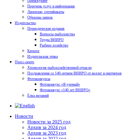
Прейскурант
Перечень услуг и информация
Лицензии, сертификаты
Образцы заявок
Издательство
Периодические издания
Вопросы рыболовства
Труды ВНИРО
Рыбное хозяйство
Каталог
Издательская этика
Пресс-центр
Хронология рыбохозяйственной отрасли
Поздравления со 140-летием ВНИРО от коллег и партнеров
Фотоконкурсы
Фотоконкурс «Я-ученый»
Фотоконкурс «140 лет ВНИРО»
Ёлка желаний
Новости
Новости за 2025 год
Архив за 2024 год
Архив за 2023 год
Архив за 2022 год