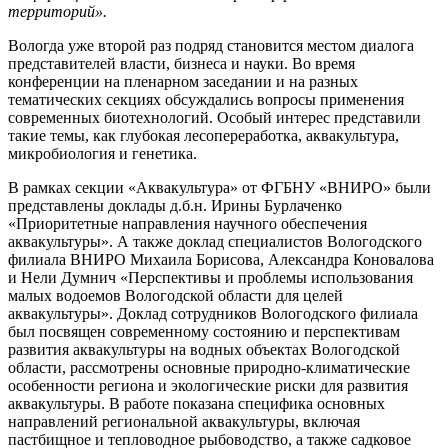
территорий».
Вологда уже второй раз подряд становится местом диалога
представителей власти, бизнеса и науки. Во время
конференции на пленарном заседании и на разных
тематических секциях обсуждались вопросы применения
современных биотехнологий. Особый интерес представили
такие темы, как глубокая лесопереработка, аквакультура,
микробиология и генетика.
В рамках секции «Аквакультура» от ФГБНУ «ВНИРО» были
представлены доклады д.б.н. Ирины Бурлаченко
«Приоритетные направления научного обеспечения
аквакультуры». А также доклад специалистов Вологодского
филиала ВНИРО Михаила Борисова, Александра Коновалова
и Нели Думнич «Перспективы и проблемы использования
малых водоемов Вологодской области для целей
аквакультуры». Доклад сотрудников Вологодского филиала
был посвящен современному состоянию и перспективам
развития аквакультуры на водных объектах Вологодской
области, рассмотрены основные природно-климатические
особенности региона и экологические риски для развития
аквакультуры. В работе показана специфика основных
направлений региональной аквакультуры, включая
пастбищное и тепловодное рыбоводство, а также садковое