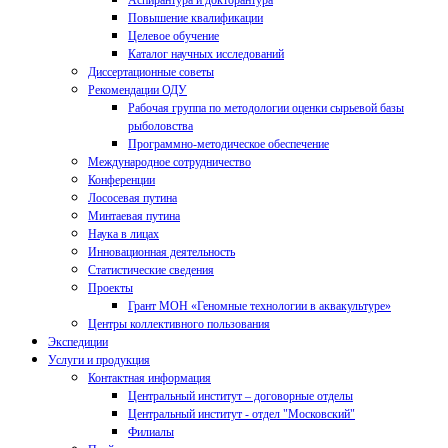
Аспирантура и докторантура
Повышение квалификации
Целевое обучение
Каталог научных исследований
Диссертационные советы
Рекомендации ОДУ
Рабочая группа по методологии оценки сырьевой базы
рыболовства
Программно-методическое обеспечение
Международное сотрудничество
Конференции
Лососевая путина
Минтаевая путина
Наука в лицах
Инновационная деятельность
Статистические сведения
Проекты
Грант МОН «Геномные технологии в аквакультуре»
Центры коллективного пользования
Экспедиции
Услуги и продукция
Контактная информация
Центральный институт – договорные отделы
Центральный институт - отдел "Московский"
Филиалы