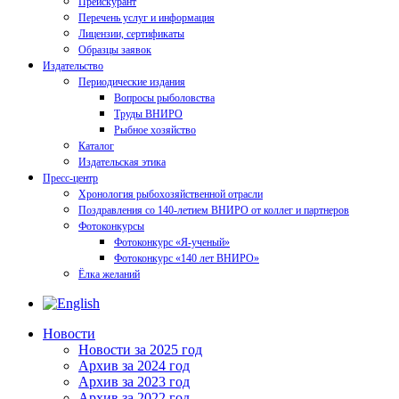
Прейскурант
Перечень услуг и информация
Лицензии, сертификаты
Образцы заявок
Издательство
Периодические издания
Вопросы рыболовства
Труды ВНИРО
Рыбное хозяйство
Каталог
Издательская этика
Пресс-центр
Хронология рыбохозяйственной отрасли
Поздравления со 140-летием ВНИРО от коллег и партнеров
Фотоконкурсы
Фотоконкурс «Я-ученый»
Фотоконкурс «140 лет ВНИРО»
Ёлка желаний
Новости
Новости за 2025 год
Архив за 2024 год
Архив за 2023 год
Архив за 2022 год