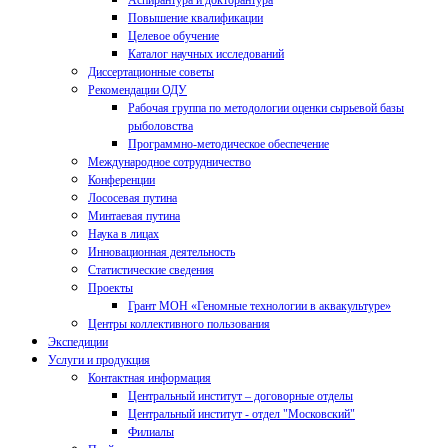
Аспирантура и докторантура
Повышение квалификации
Целевое обучение
Каталог научных исследований
Диссертационные советы
Рекомендации ОДУ
Рабочая группа по методологии оценки сырьевой базы
рыболовства
Программно-методическое обеспечение
Международное сотрудничество
Конференции
Лососевая путина
Минтаевая путина
Наука в лицах
Инновационная деятельность
Статистические сведения
Проекты
Грант МОН «Геномные технологии в аквакультуре»
Центры коллективного пользования
Экспедиции
Услуги и продукция
Контактная информация
Центральный институт – договорные отделы
Центральный институт - отдел "Московский"
Филиалы