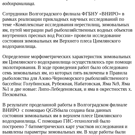
водохранилища.
Сотрудники Волгоградского филиала ФГБНУ «ВНИРО» в
рамках реализации прикладных научных исследований по
теме «Комплексные исследования нерестилищ, зимовальных
ям, путей миграции рыб рыбохозяйственных водных объектов
внутренних пресных вод России» провели исследование
состояния зимовальных ям Верхнего плеса Цимлянского
водохранилища.
Определение морфометрических характеристик зимовальных
ям Цимлянского водохранилища осуществлялось при помощи
эхолотирования. В ходе проведения работ было обследовано
семь зимовальных ям, из которых пять включены в Правила
рыболовства для Азово-Черноморского рыбохозяйственного
бассейна: Голубинская, Рубежная, Набатовская, Яма №9, Яма
№1 и две новые: Липо-Лебеденовская, и яма в окрестностях х.
Песковатка.
В результате проделанной работы в Волгоградском филиале
ВНИРО с помощью QGISбыла создана база данных
состояния зимовальных ям в верхнем плесе Цимлянского
водохранилища. С помощью ГИС-технологий было
построено 7 батиметрических карт участков исследования и
выявлены параметры зимовальных ям. В ходе работы были