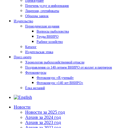
Прейскурант
Перечень услуг и информация
Лицензии, сертификаты
Образцы заявок
Издательство
Периодические издания
Вопросы рыболовства
Труды ВНИРО
Рыбное хозяйство
Каталог
Издательская этика
Пресс-центр
Хронология рыбохозяйственной отрасли
Поздравления со 140-летием ВНИРО от коллег и партнеров
Фотоконкурсы
Фотоконкурс «Я-ученый»
Фотоконкурс «140 лет ВНИРО»
Ёлка желаний
Новости
Новости за 2025 год
Архив за 2024 год
Архив за 2023 год
Архив за 2022 год