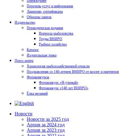
Прейскурант
Перечень услуг и информация
Лицензии, сертификаты
Образцы заявок
Издательство
Периодические издания
Вопросы рыболовства
Труды ВНИРО
Рыбное хозяйство
Каталог
Издательская этика
Пресс-центр
Хронология рыбохозяйственной отрасли
Поздравления со 140-летием ВНИРО от коллег и партнеров
Фотоконкурсы
Фотоконкурс «Я-ученый»
Фотоконкурс «140 лет ВНИРО»
Ёлка желаний
Новости
Новости за 2025 год
Архив за 2024 год
Архив за 2023 год
Архив за 2022 год