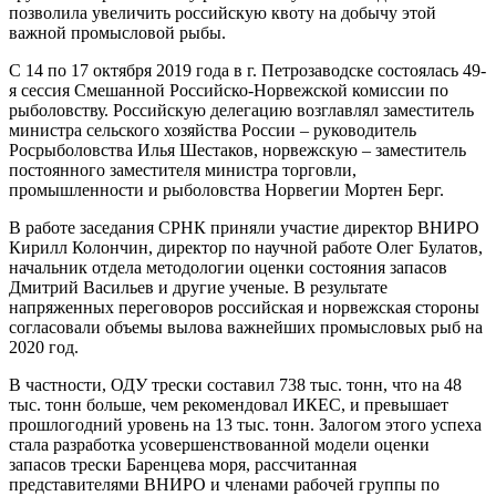
позволила увеличить российскую квоту на добычу этой
важной промысловой рыбы.
С 14 по 17 октября 2019 года в г. Петрозаводске состоялась 49-
я сессия Смешанной Российско-Норвежской комиссии по
рыболовству. Российскую делегацию возглавлял заместитель
министра сельского хозяйства России – руководитель
Росрыболовства Илья Шестаков, норвежскую – заместитель
постоянного заместителя министра торговли,
промышленности и рыболовства Норвегии Мортен Берг.
В работе заседания СРНК приняли участие директор ВНИРО
Кирилл Колончин, директор по научной работе Олег Булатов,
начальник отдела методологии оценки состояния запасов
Дмитрий Васильев и другие ученые. В результате
напряженных переговоров российская и норвежская стороны
согласовали объемы вылова важнейших промысловых рыб на
2020 год.
В частности, ОДУ трески составил 738 тыс. тонн, что на 48
тыс. тонн больше, чем рекомендовал ИКЕС, и превышает
прошлогодний уровень на 13 тыс. тонн. Залогом этого успеха
стала разработка усовершенствованной модели оценки
запасов трески Баренцева моря, рассчитанная
представителями ВНИРО и членами рабочей группы по