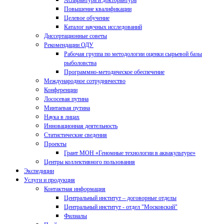
Аспирантура и докторантура
Повышение квалификации
Целевое обучение
Каталог научных исследований
Диссертационные советы
Рекомендации ОДУ
Рабочая группа по методологии оценки сырьевой базы
рыболовства
Программно-методическое обеспечение
Международное сотрудничество
Конференции
Лососевая путина
Минтаевая путина
Наука в лицах
Инновационная деятельность
Статистические сведения
Проекты
Грант МОН «Геномные технологии в аквакультуре»
Центры коллективного пользования
Экспедиции
Услуги и продукция
Контактная информация
Центральный институт – договорные отделы
Центральный институт - отдел "Московский"
Филиалы