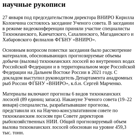
научные рукописи
27 января под председательством директора ВНИРО Кирилла
Колончина состоялось заседание Ученого совета. В заседании
в режиме видеоконференции приняли участие специалисты
Тихоокеанского, Камчатского, Сахалинского, Магаданского и
Хабаровского филиалов ФГБНУ «ВНИРО».
Основным вопросом повестки заседания было рассмотрение
материалов, обосновывающих прогнозируемые объемы
добычи (вылова) тихоокеанских лососей во внутренних водах
Российской Федерации и в территориальном море Российской
Федерации на Дальнем Востоке России в 2021 году. С
докладом выступил руководитель Департамента анадромных
рыб России ФГБНУ «ВНИРО», к.б.н. Сергей Марченко.
Материалы включают прогнозы 6 видов тихоокеанских
лососей (89 единиц запаса). Накануне Ученого совета (19–22
января) специалисты, разрабатывавшие прогнозы,
представили их на Научно-консультативном совете по
тихоокеанским лососям при Совете директоров
рыбохозяйственных НИИ. Общий прогнозируемый объем
вылова тихоокеанских лососей обоснован на уровне 459,3
тыс. тонн.