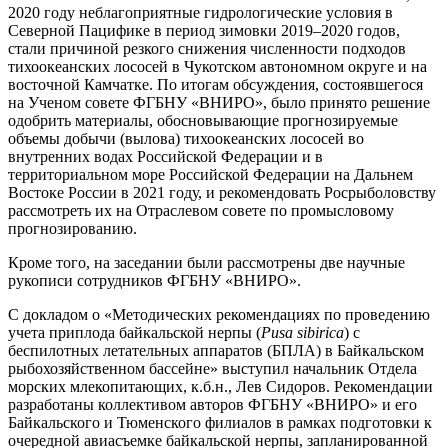
2020 году неблагоприятные гидрологические условия в
Северной Пацифике в период зимовки 2019–2020 годов,
стали причиной резкого снижения численности подходов
тихоокеанских лососей в Чукотском автономном округе и на
восточной Камчатке. По итогам обсуждения, состоявшегося
на Ученом совете ФГБНУ «ВНИРО», было принято решение
одобрить материалы, обосновывающие прогнозируемые
объемы добычи (вылова) тихоокеанских лососей во
внутренних водах Российской Федерации и в
территориальном море Российской Федерации на Дальнем
Востоке России в 2021 году, и рекомендовать Росрыболовству
рассмотреть их на Отраслевом совете по промысловому
прогнозированию.
Кроме того, на заседании были рассмотрены две научные
рукописи сотрудников ФГБНУ «ВНИРО».
С докладом о «Методических рекомендациях по проведению
учета приплода байкальской нерпы (
Pusa sibirica
) с
беспилотных летательных аппаратов (БПЛА) в Байкальском
рыбохозяйственном бассейне» выступил начальник Отдела
морских млекопитающих, к.б.н., Лев Сидоров. Рекомендации
разработаны коллективом авторов ФГБНУ «ВНИРО» и его
Байкальского и Тюменского филиалов в рамках подготовки к
очередной авиасъемке байкальской нерпы, запланированной