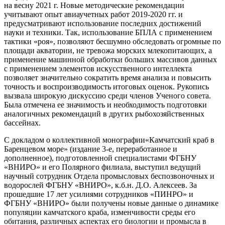
на весну 2021 г. Новые методические рекомендации
учитывают опыт авиаучетных работ 2019-2020 гг. и
предусматривают использование последних достижений
науки и техники. Так, использование БПЛА с применением
тактики «роя», позволяют бесшумно обследовать огромные по
площади акватории, не тревожа морских млекопитающих, а
применение машинной обработки больших массивов данных
с применением элементов искусственного интеллекта
позволяет значительно сократить время анализа и повысить
точность и воспроизводимость итоговых оценок. Рукопись
вызвала широкую дискуссию среди членов Ученого совета.
Была отмечена ее значимость и необходимость подготовки
аналогичных рекомендаций в других рыбохозяйственных
бассейнах.
С докладом о коллективной монографии«Камчатский краб в
Баренцевом море» (издание 3-е, переработанное и
дополненное), подготовленной специалистами ФГБНУ
«ВНИРО» и его Полярного филиала, выступил ведущий
научный сотрудник Отдела промысловых беспозвоночных и
водорослей ФГБНУ «ВНИРО», к.б.н. Д.О. Алексеев. За
прошедшие 17 лет усилиями сотрудников «ПИНРО» и
ФГБНУ «ВНИРО» были получены новые данные о динамике
популяции камчатского краба, изменчивости среды его
обитания, различных аспектах его биологии и промысла в