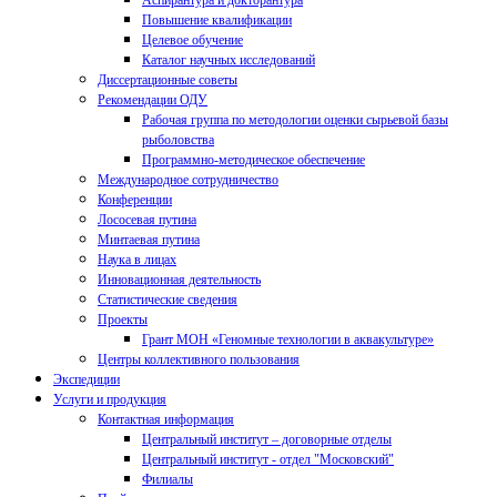
Аспирантура и докторантура
Повышение квалификации
Целевое обучение
Каталог научных исследований
Диссертационные советы
Рекомендации ОДУ
Рабочая группа по методологии оценки сырьевой базы
рыболовства
Программно-методическое обеспечение
Международное сотрудничество
Конференции
Лососевая путина
Минтаевая путина
Наука в лицах
Инновационная деятельность
Статистические сведения
Проекты
Грант МОН «Геномные технологии в аквакультуре»
Центры коллективного пользования
Экспедиции
Услуги и продукция
Контактная информация
Центральный институт – договорные отделы
Центральный институт - отдел "Московский"
Филиалы