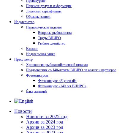
Прейскурант
Перечень услуг и информация
Лицензии, сертификаты
Образцы заявок
Издательство
Периодические издания
Вопросы рыболовства
Труды ВНИРО
Рыбное хозяйство
Каталог
Издательская этика
Пресс-центр
Хронология рыбохозяйственной отрасли
Поздравления со 140-летием ВНИРО от коллег и партнеров
Фотоконкурсы
Фотоконкурс «Я-ученый»
Фотоконкурс «140 лет ВНИРО»
Ёлка желаний
Новости
Новости за 2025 год
Архив за 2024 год
Архив за 2023 год
Архив за 2022 год