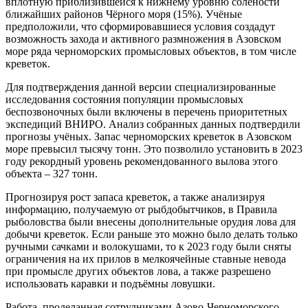
вплотную приблизившейся к нижнему уровню солёности
ближайших районов Чёрного моря (15%). Учёные
предположили, что сформировавшиеся условия создадут
возможность захода и активного размножения в Азовском
море ряда черноморских промысловых объектов, в том числе
креветок.
Для подтверждения данной версии специализированные
исследования состояния популяции промысловых
беспозвоночных были включены в перечень приоритетных
экспедиций ВНИРО. Анализ собранных данных подтвердили
прогнозы учёных. Запас черноморских креветок в Азовском
море превысил тысячу тонн. Это позволило установить в 2023
году рекордный уровень рекомендованного вылова этого
объекта – 327 тонн.
Прогнозируя рост запаса креветок, а также анализируя
информацию, получаемую от рыбдобытчиков, в Правила
рыболовства были внесены дополнительные орудия лова для
добычи креветок. Если раньше это можно было делать только
ручными сачками и волокушами, то к 2023 году были сняты
ограничения на их прилов в мелкоячейные ставные невода
при промысле других объектов лова, а также разрешено
использовать каравки и подъёмны ловушки.
Работа, проделанная сотрудниками Азово-Черноморского