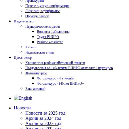
Прейскурант
Перечень услуг и информация
Лицензии, сертификаты
Образцы заявок
Издательство
Периодические издания
Вопросы рыболовства
Труды ВНИРО
Рыбное хозяйство
Каталог
Издательская этика
Пресс-центр
Хронология рыбохозяйственной отрасли
Поздравления со 140-летием ВНИРО от коллег и партнеров
Фотоконкурсы
Фотоконкурс «Я-ученый»
Фотоконкурс «140 лет ВНИРО»
Ёлка желаний
Новости
Новости за 2025 год
Архив за 2024 год
Архив за 2023 год
Архив за 2022 год