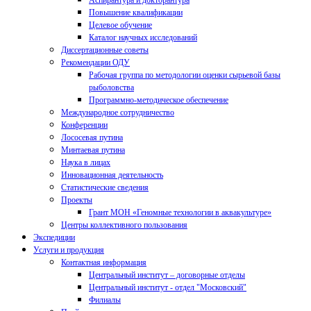
Аспирантура и докторантура
Повышение квалификации
Целевое обучение
Каталог научных исследований
Диссертационные советы
Рекомендации ОДУ
Рабочая группа по методологии оценки сырьевой базы
рыболовства
Программно-методическое обеспечение
Международное сотрудничество
Конференции
Лососевая путина
Минтаевая путина
Наука в лицах
Инновационная деятельность
Статистические сведения
Проекты
Грант МОН «Геномные технологии в аквакультуре»
Центры коллективного пользования
Экспедиции
Услуги и продукция
Контактная информация
Центральный институт – договорные отделы
Центральный институт - отдел "Московский"
Филиалы