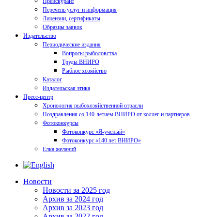
Прейскурант
Перечень услуг и информация
Лицензии, сертификаты
Образцы заявок
Издательство
Периодические издания
Вопросы рыболовства
Труды ВНИРО
Рыбное хозяйство
Каталог
Издательская этика
Пресс-центр
Хронология рыбохозяйственной отрасли
Поздравления со 140-летием ВНИРО от коллег и партнеров
Фотоконкурсы
Фотоконкурс «Я-ученый»
Фотоконкурс «140 лет ВНИРО»
Ёлка желаний
Новости
Новости за 2025 год
Архив за 2024 год
Архив за 2023 год
Архив за 2022 год