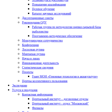
Аспирантура и докторантура
Повышение квалификации
Целевое обучение
Каталог научных исследований
Диссертационные советы
Рекомендации ОДУ
Рабочая группа по методологии оценки сырьевой базы
рыболовства
Программно-методическое обеспечение
Международное сотрудничество
Конференции
Лососевая путина
Минтаевая путина
Наука в лицах
Инновационная деятельность
Статистические сведения
Проекты
Грант МОН «Геномные технологии в аквакультуре»
Центры коллективного пользования
Экспедиции
Услуги и продукция
Контактная информация
Центральный институт – договорные отделы
Центральный институт - отдел "Московский"
Филиалы