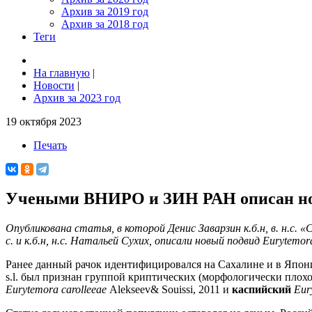
Архив за 2019 год
Архив за 2018 год
Теги
На главную
|
Новости
|
Архив за 2023 год
19 октября 2023
Печать
Учеными ВНИРО и ЗИН РАН описан новый
Опубликована статья, в которой Денис Заварзин к.б.н, в. н
с. и к.б.н, н.с. Натальей Сухих, описали новый подвид Eurytemora
Ранее данный рачок идентифицировался на Сахалине и в Япон
s.l. был признан группой криптических (морфологически плох
Eurytemora
carolleeae
Alekseev& Souissi, 2011 и
каспийский
Eur