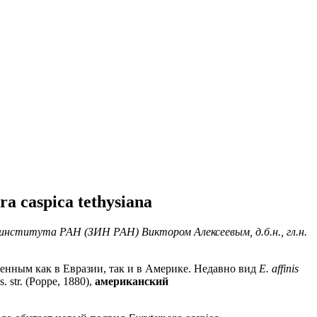
caspica tethysiana
ого института РАН (ЗИН РАН)
Виктором Алексеевым, д.б.н., гл.н.
енным как в Евразии, так и в Америке. Недавно вид
E. affinis
s. str. (Poppe, 1880),
американский