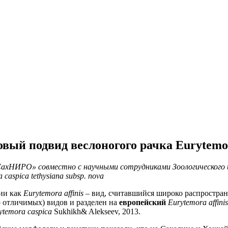
 подвид веслоногого рачка Eurytemora 
.с. «СахНИРО» совместно с научными сотрудниками Зоологическ
 caspica tethysiana subsp. nova
ии как
Eurytemora affinis
– вид, считавшийся широко распростран
о отличимых) видов и разделен на
европейский
Eurytemora affinis
ytemora
caspica
Sukhikh& Alekseev, 2013.