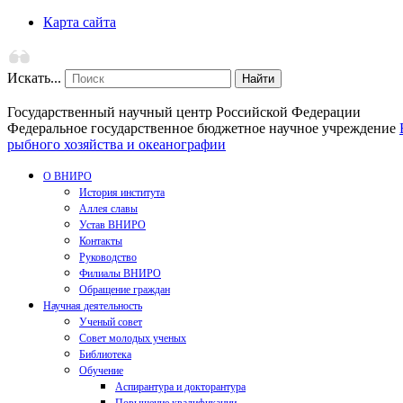
Карта сайта
Искать...
Найти
Государственный научный центр Российской Федерации
Федеральное государственное бюджетное научное учреждение
рыбного хозяйства и океанографии
О ВНИРО
История института
Аллея славы
Устав ВНИРО
Контакты
Руководство
Филиалы ВНИРО
Обращение граждан
Научная деятельность
Ученый совет
Совет молодых ученых
Библиотека
Обучение
Аспирантура и докторантура