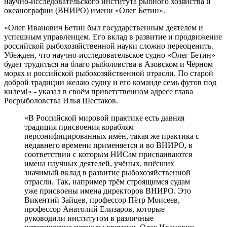
научно-исследовательского института рыбного хозяйства и
океанографии (ВНИРО) имени «Олег Бетин».
«Олег Иванович Бетин был государственным деятелем и
успешным управленцем. Его вклад в развитие и продвижение
российской рыбохозяйственной науки сложно переоценить.
Убежден, что научно-исследовательское судно «Олег Бетин»
будет трудиться на благо рыболовства в Азовском и Чёрном
морях и российской рыбохозяйственной отрасли. По старой
доброй традиции желаю судну и его команде семь футов под
килем!» - указал в своём приветственном адресе глава
Росрыболовства Илья Шестаков.
«В Российской мировой практике есть давняя
традиция присвоения кораблям
персонифицированных имён, такая же практика с
недавнего времени применяется и во ВНИРО, в
соответствии с которым НИСам присваиваются
имена научных деятелей, учёных, внёсших
значимый вклад в развитие рыбохозяйственной
отрасли. Так, например трём строящимся судам
уже присвоены имена директоров ВНИРО. Это
Викентий Зайцев, профессор Пётр Моисеев,
профессор Анатолий Елизаров, которые
руководили институтом в различные