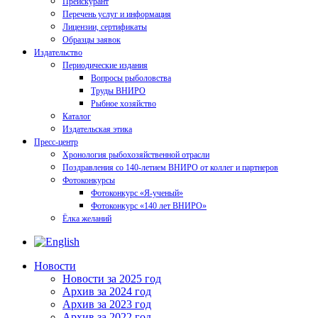
Прейскурант
Перечень услуг и информация
Лицензии, сертификаты
Образцы заявок
Издательство
Периодические издания
Вопросы рыболовства
Труды ВНИРО
Рыбное хозяйство
Каталог
Издательская этика
Пресс-центр
Хронология рыбохозяйственной отрасли
Поздравления со 140-летием ВНИРО от коллег и партнеров
Фотоконкурсы
Фотоконкурс «Я-ученый»
Фотоконкурс «140 лет ВНИРО»
Ёлка желаний
Новости
Новости за 2025 год
Архив за 2024 год
Архив за 2023 год
Архив за 2022 год