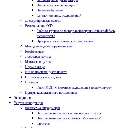
Аспирантура и докторантура
Повышение квалификации
Целевое обучение
Каталог научных исследований
Диссертационные советы
Рекомендации ОДУ
Рабочая группа по методологии оценки сырьевой базы
рыболовства
Программно-методическое обеспечение
Международное сотрудничество
Конференции
Лососевая путина
Минтаевая путина
Наука в лицах
Инновационная деятельность
Статистические сведения
Проекты
Грант МОН «Геномные технологии в аквакультуре»
Центры коллективного пользования
Экспедиции
Услуги и продукция
Контактная информация
Центральный институт – договорные отделы
Центральный институт - отдел "Московский"
Филиалы