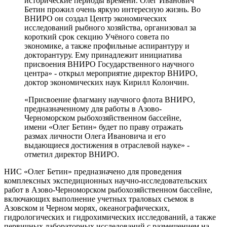
исторические периоды времени. Олег Иванович
Бетин прожил очень яркую интересную жизнь. Во
ВНИРО он создал Центр экономических
исследований рыбного хозяйства, организовал за
короткий срок секцию Учёного совета по
экономике, а также профильные аспирантуру и
докторантуру. Ему принадлежит инициатива
присвоения ВНИРО Государственного научного
центра» - открыл мероприятие директор ВНИРО,
доктор экономических наук Кирилл Колончин.
«Присвоение флагману научного флота ВНИРО,
предназначенному для работы в Азово-
Черноморском рыбохозяйственном бассейне,
имени «Олег Бетин» будет по праву отражать
размах личности Олега Ивановича и его
выдающиеся достижения в отраслевой науке» -
отметил директор ВНИРО.
НИС «Олег Бетин» предназначено для проведения
комплексных экспедиционных научно-исследовательских
работ в Азово-Черноморском рыбохозяйственном бассейне,
включающих выполнение учетных траловых съемок в
Азовском и Черном морях, океанографических,
гидрологических и гидрохимических исследований, а также
первичных лабораторных исследований с размещением на