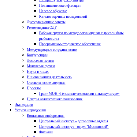
Аспирантура и докторантура
Повышение квалификации
Целевое обучение
Каталог научных исследований
Диссертационные советы
Рекомендации ОДУ
Рабочая группа по методологии оценки сырьевой базы
рыболовства
Программно-методическое обеспечение
Международное сотрудничество
Конференции
Лососевая путина
Минтаевая путина
Наука в лицах
Инновационная деятельность
Статистические сведения
Проекты
Грант МОН «Геномные технологии в аквакультуре»
Центры коллективного пользования
Экспедиции
Услуги и продукция
Контактная информация
Центральный институт – договорные отделы
Центральный институт - отдел "Московский"
Филиалы