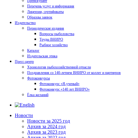
Прейскурант
Перечень услуг и информация
Лицензии, сертификаты
Образцы заявок
Издательство
Периодические издания
Вопросы рыболовства
Труды ВНИРО
Рыбное хозяйство
Каталог
Издательская этика
Пресс-центр
Хронология рыбохозяйственной отрасли
Поздравления со 140-летием ВНИРО от коллег и партнеров
Фотоконкурсы
Фотоконкурс «Я-ученый»
Фотоконкурс «140 лет ВНИРО»
Ёлка желаний
Новости
Новости за 2025 год
Архив за 2024 год
Архив за 2023 год
Архив за 2022 год