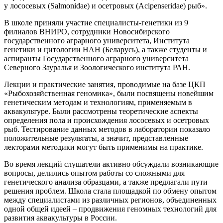
у лососевых (Salmonidae) и осетровых (Acipenseridae) рыб».
В школе приняли участие специалисты-генетики из 9
филиалов ВНИРО, сотрудники Новосибирского
государственного аграрного университета, Института
генетики и цитологии НАН (Беларусь), а также студенты и
аспиранты Государственного аграрного университета
Северного Зауралья и Зоологического института РАН.
Лекции и практические занятия, проводимые на базе ЦКП
«Рыбохозяйственная геномика», были посвящены новейшим
генетическим методам и технологиям, применяемым в
аквакультуре. Были рассмотрены теоретические аспекты
определения пола и происхождения лососевых и осетровых
рыб. Тестирование данных методов в лаборатории показало
положительные результаты, а значит, представленные
лекторами методики могут быть применимы на практике.
Во время лекций слушатели активно обсуждали возникающие
вопросы, делились опытом работы со сложными для
генетического анализа образцами, а также предлагали пути
решения проблем. Школа стала площадкой по обмену опытом
между специалистами из различных регионов, объединенных
одной общей идеей – продвижения геномных технологий для
развития аквакультуры в России.