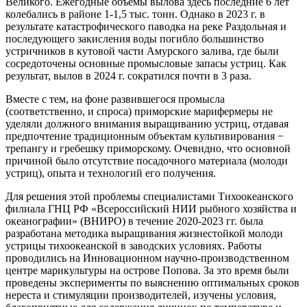
Великого. Ежегодные объемы вылова здесь последние 6 лет
колебались в районе 1-1,5 тыс. тонн. Однако в 2023 г. в
результате катастрофического паводка на реке Раздольная и
последующего закисления воды погибло большинство
устричников в кутовой части Амурского залива, где были
сосредоточены основные промысловые запасы устриц. Как
результат, вылов в 2024 г. сократился почти в 3 раза.
Вместе с тем, на фоне развившегося промысла
(соответственно, и спроса) приморские марифермеры не
уделяли должного внимания выращиванию устриц, отдавая
предпочтение традиционным объектам культивирования −
трепангу и гребешку приморскому. Очевидно, что основной
причиной было отсутствие посадочного материала (молоди
устриц), опыта и технологий его получения.
Для решения этой проблемы специалистами Тихоокеанского
филиала ГНЦ РФ «Всероссийский НИИ рыбного хозяйства и
океанографии» (ВНИРО) в течение 2020-2023 гг. была
разработана методика выращивания жизнестойкой молоди
устрицы тихоокеанской в заводских условиях. Работы
проводились на Инновационном научно-производственном
центре марикультуры на острове Попова. За это время были
проведены эксперименты по выяснению оптимальных сроков
нереста и стимуляции производителей, изучены условия,