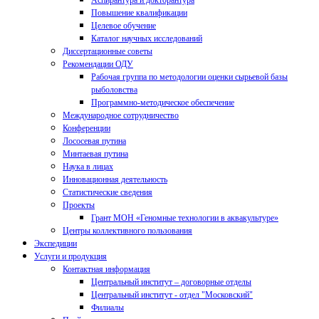
Аспирантура и докторантура
Повышение квалификации
Целевое обучение
Каталог научных исследований
Диссертационные советы
Рекомендации ОДУ
Рабочая группа по методологии оценки сырьевой базы
рыболовства
Программно-методическое обеспечение
Международное сотрудничество
Конференции
Лососевая путина
Минтаевая путина
Наука в лицах
Инновационная деятельность
Статистические сведения
Проекты
Грант МОН «Геномные технологии в аквакультуре»
Центры коллективного пользования
Экспедиции
Услуги и продукция
Контактная информация
Центральный институт – договорные отделы
Центральный институт - отдел "Московский"
Филиалы