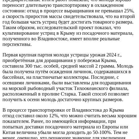
переносит длительную транспортировку в охлажденном
состоянии: отход в процессе выращивания не превышал 25%,
а скорость приростов массы свидетельствовала, что на второй
год большая часть устриц будет достигать товарного размера.
Таким образом, исследовательский проект показал, что
культивирование устриц в Крыму из посадочного материала,
полученного во Владивостоке, имеет вполне реальные
перспективы.
Первая крупная партия молоди устрицы урожая 2024 г.,
приобретённая для доращивания у побережья Крыма,
составила 300 тыс. особей, средней массой 2 грамма. Молодь
была получена путём осаждения личинок, содержавшихся в
бассейнах, на пластинчатые коллекторы. Последние, с
осевшими личинками, были выставлены для подращивания
на морской рыбоводный участок Тихоокеанского филиала,
расположенный в проливе Старка. Такой способ позволяет
получить к осени молодь достаточно крупных размеров.
В процессе транспортировки от Владивостока до Крыма
отход составил около 12%, что можно считать весьма хорошим
показателем. Ранее, по имеющейся информации, при
попытках доставки посадочного материала из Европы или
Китая величина убыли могла доходить до 50-100%. Тем не
менее, очевидно, что решающее значение для увеличения