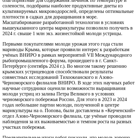
благоприятные для содержания личинок по температуре и
солености, подобраны наиболее продуктивные диеты из
культивируемых микроводорослей, определены оптимальные
плотности в садках для доращивания в море.
Масштабирование разработанной технологии в условиях
вышеуказанного центра марикультуры позволило получить в
2024 г. свыше 1 млн экз. жизнестойкой молоди устрицы.
Первыми покупателями молоди урожая этого года стали
мариводы Крыма, которые проявили интерес к разработкам
учёных ВНИРО в рамках мероприятий VII Международного
рыбопромышленного форума, прошедшего в г. Санкт-
Петербурге (сентябрь 2024 г.). Во многом такому решению
крымских устрицеводов способствовали результаты
совместных исследований Тихоокеанского и Азово-
Черноморского филиалов ВНИРО. В ходе этих научных работ
научные сотрудники оценили возможности выращивания
молоди устриц из залива Петра Великого в условиях
черноморского побережья России. Для этого в 2023 и 2024
годах небольшие партии молоди, полученной в центре
марикультуры на о. Попова, были доставлены в «Керченский»
отдел Азово-Черноморского филиала, где учёные проводили
наблюдения за их выживаемостью и темпом роста на разных
участках побережья.
Предварительные итоги работ показали, что молодь хорошо