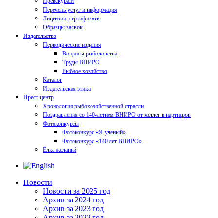
Прейскурант
Перечень услуг и информация
Лицензии, сертификаты
Образцы заявок
Издательство
Периодические издания
Вопросы рыболовства
Труды ВНИРО
Рыбное хозяйство
Каталог
Издательская этика
Пресс-центр
Хронология рыбохозяйственной отрасли
Поздравления со 140-летием ВНИРО от коллег и партнеров
Фотоконкурсы
Фотоконкурс «Я-ученый»
Фотоконкурс «140 лет ВНИРО»
Ёлка желаний
Новости
Новости за 2025 год
Архив за 2024 год
Архив за 2023 год
Архив за 2022 год