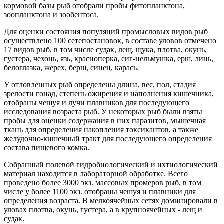
кормовой базы рыб отобрали пробы фитопланктона,
зоопланктона и зообентоса.
Для оценки состояния популяций промысловых видов рыб
осуществлено 100 сетепостановок, в составе уловов отмечено
17 видов рыб, в том числе судак, лещ, щука, плотва, окунь,
густера, чехонь, язь, красноперка, сиг-нельмушка, ерш, линь,
белоглазка, жерех, берш, синец, карась.
У отловленных рыб определены длина, вес, пол, стадия
зрелости гонад, степень ожирения и наполнения кишечника,
отобраны чешуя и лучи плавников для последующего
исследования возраста рыб. У некоторых рыб были взяты
пробы для оценки содержания в них паразитов, мышечная
ткань для определения накопления токсикантов, а также
желудочно-кишечный тракт для последующего определения
состава пищевого комка.
Собранный полевой гидробиологический и ихтиологический
материал находится в лабораторной обработке. Всего
проведено более 3000 экз. массовых промеров рыб, в том
числе у более 1100 экз. отобраны чешуя и плавники для
определения возраста. В мелкоячейных сетях доминировали в
уловах плотва, окунь, густера, а в крупноячейных - лещ и
судак.