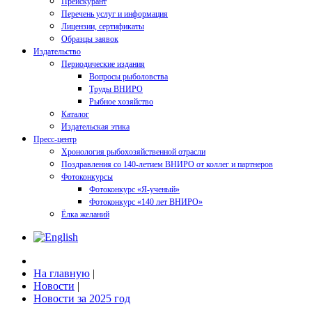
Прейскурант
Перечень услуг и информация
Лицензии, сертификаты
Образцы заявок
Издательство
Периодические издания
Вопросы рыболовства
Труды ВНИРО
Рыбное хозяйство
Каталог
Издательская этика
Пресс-центр
Хронология рыбохозяйственной отрасли
Поздравления со 140-летием ВНИРО от коллег и партнеров
Фотоконкурсы
Фотоконкурс «Я-ученый»
Фотоконкурс «140 лет ВНИРО»
Ёлка желаний
На главную
|
Новости
|
Новости за 2025 год