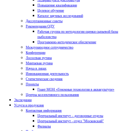
Аспирантура и докторантура
Повышение квалификации
Целевое обучение
Каталог научных исследований
Диссертационные советы
Рекомендации ОДУ
Рабочая группа по методологии оценки сырьевой базы
рыболовства
Программно-методическое обеспечение
Международное сотрудничество
Конференции
Лососевая путина
Минтаевая путина
Наука в лицах
Инновационная деятельность
Статистические сведения
Проекты
Грант МОН «Геномные технологии в аквакультуре»
Центры коллективного пользования
Экспедиции
Услуги и продукция
Контактная информация
Центральный институт – договорные отделы
Центральный институт - отдел "Московский"
Филиалы