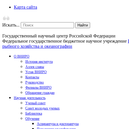
Карта сайта
Искать...
Найти
Государственный научный центр Российской Федерации
Федеральное государственное бюджетное научное учреждение
рыбного хозяйства и океанографии
О ВНИРО
История института
Аллея славы
Устав ВНИРО
Контакты
Руководство
Филиалы ВНИРО
Обращение граждан
Научная деятельность
Ученый совет
Совет молодых ученых
Библиотека
Обучение
Аспирантура и докторантура