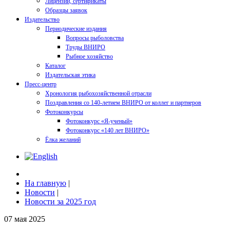
Лицензии, сертификаты
Образцы заявок
Издательство
Периодические издания
Вопросы рыболовства
Труды ВНИРО
Рыбное хозяйство
Каталог
Издательская этика
Пресс-центр
Хронология рыбохозяйственной отрасли
Поздравления со 140-летием ВНИРО от коллег и партнеров
Фотоконкурсы
Фотоконкурс «Я-ученый»
Фотоконкурс «140 лет ВНИРО»
Ёлка желаний
На главную
|
Новости
|
Новости за 2025 год
07 мая 2025