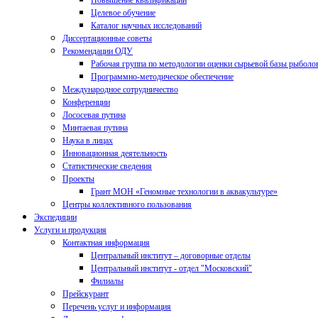
Повышение квалификации
Целевое обучение
Каталог научных исследований
Диссертационные советы
Рекомендации ОДУ
Рабочая группа по методологии оценки сырьевой базы рыболо
Программно-методическое обеспечение
Международное сотрудничество
Конференции
Лососевая путина
Минтаевая путина
Наука в лицах
Инновационная деятельность
Статистические сведения
Проекты
Грант МОН «Геномные технологии в аквакультуре»
Центры коллективного пользования
Экспедиции
Услуги и продукция
Контактная информация
Центральный институт – договорные отделы
Центральный институт - отдел "Московский"
Филиалы
Прейскурант
Перечень услуг и информация