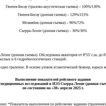
Гвинея-Бисау (тралово-акустическая съемка) – 100%/130%
Гвинея-Бисау (донная съемка) – 129%/115%
Мозамбик (донная съемка) – 96%/72%
Сьерра-Леоне (донная съемка) – 36%/36%
оне (донная съемка). Обследована акватория от 8º55' с.ш. до 8
ексных и 6 гидробиологических станций.
 одно траление. В основе уловов атлантический бумпер, караси м
Выполнение показателей рейсового задания
спедиционных исследований в ИЭЗ Сьерра-Леоне (донная съемк
по состоянию на «30» апреля 2025 г.
ние: *Показатель выполнения по рейсовому заданию (траления/с