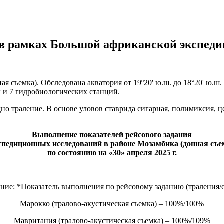
 в рамках Большой африканской экспед
 съемка). Обследована акватория от 19º20' ю.ш. до 18°20' ю.ш
 и 7 гидробиологических станций.
дно траление. В основе уловов ставрида сигарная, полимиксия, 
Выполнение показателей рейсового задания
спедиционных исследований в районе Мозамбика (донная съемк
по состоянию на «30» апреля 2025 г.
ние: *Показатель выполнения по рейсовому заданию (траления/с
Марокко (тралово-акустическая съемка) – 100%/100%
Мавритания (тралово-акустическая съемка) – 100%/109%