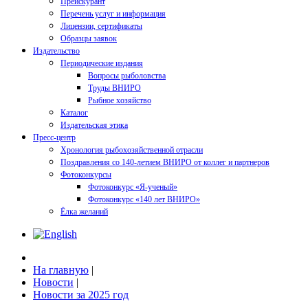
Прейскурант
Перечень услуг и информация
Лицензии, сертификаты
Образцы заявок
Издательство
Периодические издания
Вопросы рыболовства
Труды ВНИРО
Рыбное хозяйство
Каталог
Издательская этика
Пресс-центр
Хронология рыбохозяйственной отрасли
Поздравления со 140-летием ВНИРО от коллег и партнеров
Фотоконкурсы
Фотоконкурс «Я-ученый»
Фотоконкурс «140 лет ВНИРО»
Ёлка желаний
На главную
|
Новости
|
Новости за 2025 год