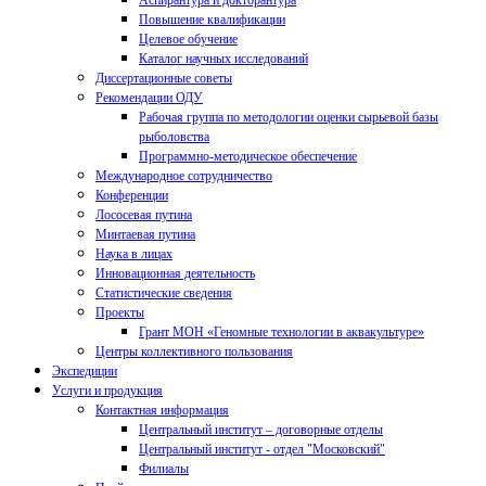
Аспирантура и докторантура
Повышение квалификации
Целевое обучение
Каталог научных исследований
Диссертационные советы
Рекомендации ОДУ
Рабочая группа по методологии оценки сырьевой базы
рыболовства
Программно-методическое обеспечение
Международное сотрудничество
Конференции
Лососевая путина
Минтаевая путина
Наука в лицах
Инновационная деятельность
Статистические сведения
Проекты
Грант МОН «Геномные технологии в аквакультуре»
Центры коллективного пользования
Экспедиции
Услуги и продукция
Контактная информация
Центральный институт – договорные отделы
Центральный институт - отдел "Московский"
Филиалы