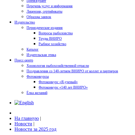
Прейскурант
Перечень услуг и информация
Лицензии, сертификаты
Образцы заявок
Издательство
Периодические издания
Вопросы рыболовства
Труды ВНИРО
Рыбное хозяйство
Каталог
Издательская этика
Пресс-центр
Хронология рыбохозяйственной отрасли
Поздравления со 140-летием ВНИРО от коллег и партнеров
Фотоконкурсы
Фотоконкурс «Я-ученый»
Фотоконкурс «140 лет ВНИРО»
Ёлка желаний
На главную
|
Новости
|
Новости за 2025 год