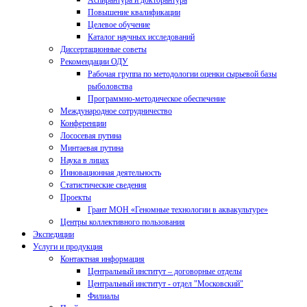
Аспирантура и докторантура
Повышение квалификации
Целевое обучение
Каталог научных исследований
Диссертационные советы
Рекомендации ОДУ
Рабочая группа по методологии оценки сырьевой базы
рыболовства
Программно-методическое обеспечение
Международное сотрудничество
Конференции
Лососевая путина
Минтаевая путина
Наука в лицах
Инновационная деятельность
Статистические сведения
Проекты
Грант МОН «Геномные технологии в аквакультуре»
Центры коллективного пользования
Экспедиции
Услуги и продукция
Контактная информация
Центральный институт – договорные отделы
Центральный институт - отдел "Московский"
Филиалы