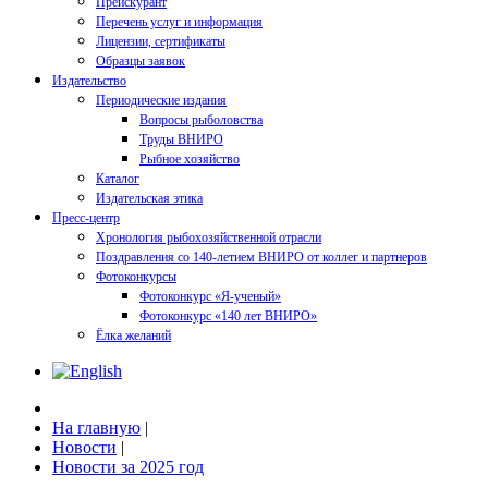
Прейскурант
Перечень услуг и информация
Лицензии, сертификаты
Образцы заявок
Издательство
Периодические издания
Вопросы рыболовства
Труды ВНИРО
Рыбное хозяйство
Каталог
Издательская этика
Пресс-центр
Хронология рыбохозяйственной отрасли
Поздравления со 140-летием ВНИРО от коллег и партнеров
Фотоконкурсы
Фотоконкурс «Я-ученый»
Фотоконкурс «140 лет ВНИРО»
Ёлка желаний
На главную
|
Новости
|
Новости за 2025 год