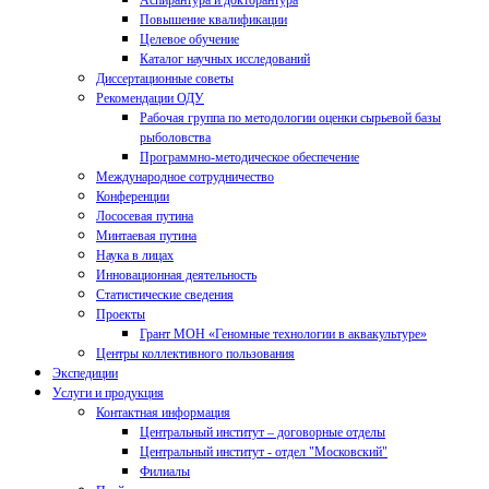
Аспирантура и докторантура
Повышение квалификации
Целевое обучение
Каталог научных исследований
Диссертационные советы
Рекомендации ОДУ
Рабочая группа по методологии оценки сырьевой базы
рыболовства
Программно-методическое обеспечение
Международное сотрудничество
Конференции
Лососевая путина
Минтаевая путина
Наука в лицах
Инновационная деятельность
Статистические сведения
Проекты
Грант МОН «Геномные технологии в аквакультуре»
Центры коллективного пользования
Экспедиции
Услуги и продукция
Контактная информация
Центральный институт – договорные отделы
Центральный институт - отдел "Московский"
Филиалы