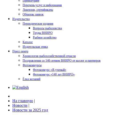
Прейскурант
Перечень услуг и информация
Лицензии, сертификаты
Образцы заявок
Издательство
Периодические издания
Вопросы рыболовства
Труды ВНИРО
Рыбное хозяйство
Каталог
Издательская этика
Пресс-центр
Хронология рыбохозяйственной отрасли
Поздравления со 140-летием ВНИРО от коллег и партнеров
Фотоконкурсы
Фотоконкурс «Я-ученый»
Фотоконкурс «140 лет ВНИРО»
Ёлка желаний
На главную
|
Новости
|
Новости за 2025 год