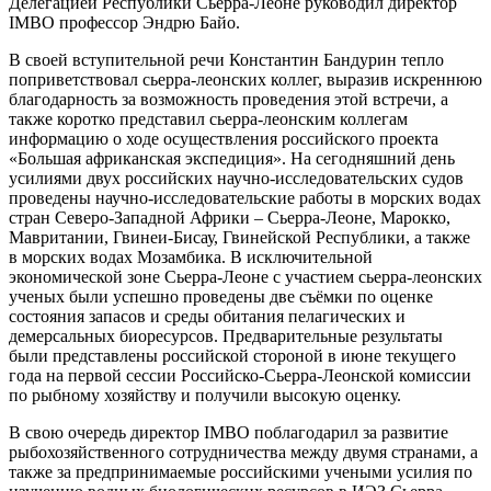
Делегацией Республики Сьерра-Леоне руководил директор
IMBO профессор Эндрю Байо.
В своей вступительной речи Константин Бандурин тепло
поприветствовал сьерра-леонских коллег, выразив искреннюю
благодарность за возможность проведения этой встречи, а
также коротко представил сьерра-леонским коллегам
информацию о ходе осуществления российского проекта
«Большая африканская экспедиция». На сегодняшний день
усилиями двух российских научно-исследовательских судов
проведены научно-исследовательские работы в морских водах
стран Северо-Западной Африки – Сьерра-Леоне, Марокко,
Мавритании, Гвинеи-Бисау, Гвинейской Республики, а также
в морских водах Мозамбика. В исключительной
экономической зоне Сьерра-Леоне с участием сьерра-леонских
ученых были успешно проведены две съёмки по оценке
состояния запасов и среды обитания пелагических и
демерсальных биоресурсов. Предварительные результаты
были представлены российской стороной в июне текущего
года на первой сессии Российско-Сьерра-Леонской комиссии
по рыбному хозяйству и получили высокую оценку.
В свою очередь директор IMBO поблагодарил за развитие
рыбохозяйственного сотрудничества между двумя странами, а
также за предпринимаемые российскими учеными усилия по