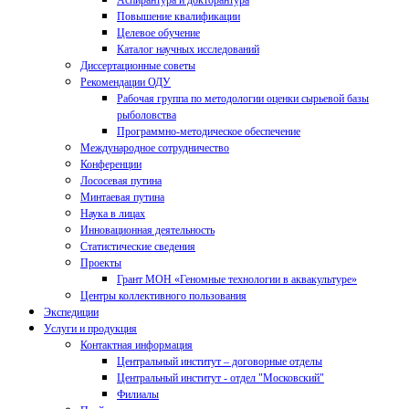
Аспирантура и докторантура
Повышение квалификации
Целевое обучение
Каталог научных исследований
Диссертационные советы
Рекомендации ОДУ
Рабочая группа по методологии оценки сырьевой базы
рыболовства
Программно-методическое обеспечение
Международное сотрудничество
Конференции
Лососевая путина
Минтаевая путина
Наука в лицах
Инновационная деятельность
Статистические сведения
Проекты
Грант МОН «Геномные технологии в аквакультуре»
Центры коллективного пользования
Экспедиции
Услуги и продукция
Контактная информация
Центральный институт – договорные отделы
Центральный институт - отдел "Московский"
Филиалы