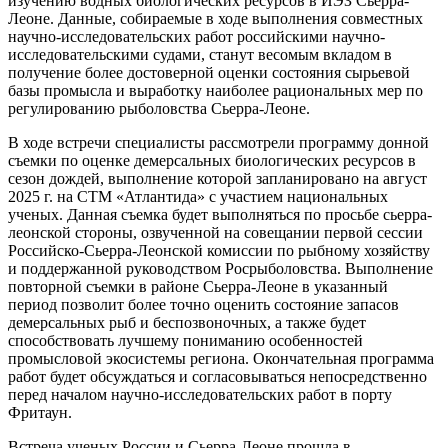
изучению водных биологических ресурсов в ИЭЗ Сьерра-
Леоне. Данные, собираемые в ходе выполнения совместных
научно-исследовательских работ российскими научно-
исследовательскими судами, станут весомым вкладом в
получение более достоверной оценки состояния сырьевой
базы промысла и выработку наиболее рациональных мер по
регулированию рыболовства Сьерра-Леоне.
В ходе встречи специалисты рассмотрели программу донной
съемки по оценке демерсальных биологических ресурсов в
сезон дождей, выполнение которой запланировано на август
2025 г. на СТМ «Атлантида» с участием национальных
ученых. Данная съемка будет выполняться по просьбе сьерра-
леонской стороны, озвученной на совещании первой сессии
Российско-Сьерра-Леонской комиссии по рыбному хозяйству
и поддержанной руководством Росрыболовства. Выполнение
повторной съемки в районе Сьерра-Леоне в указанный
период позволит более точно оценить состояние запасов
демерсальных рыб и беспозвоночных, а также будет
способствовать лучшему пониманию особенностей
промысловой экосистемы региона. Окончательная программа
работ будет обсуждаться и согласовываться непосредственно
перед началом научно-исследовательских работ в порту
Фритаун.
Встреча ученых России и Сьерра-Леоне прошла в