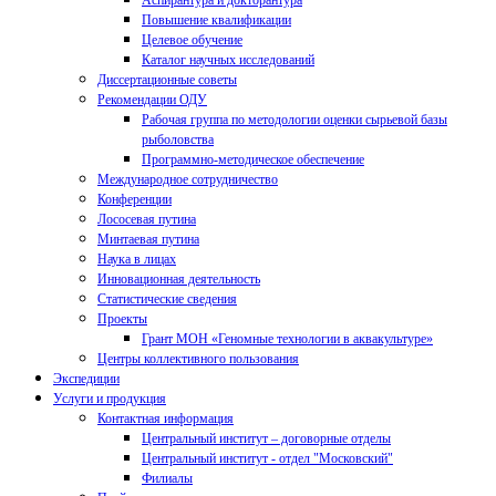
Аспирантура и докторантура
Повышение квалификации
Целевое обучение
Каталог научных исследований
Диссертационные советы
Рекомендации ОДУ
Рабочая группа по методологии оценки сырьевой базы
рыболовства
Программно-методическое обеспечение
Международное сотрудничество
Конференции
Лососевая путина
Минтаевая путина
Наука в лицах
Инновационная деятельность
Статистические сведения
Проекты
Грант МОН «Геномные технологии в аквакультуре»
Центры коллективного пользования
Экспедиции
Услуги и продукция
Контактная информация
Центральный институт – договорные отделы
Центральный институт - отдел "Московский"
Филиалы