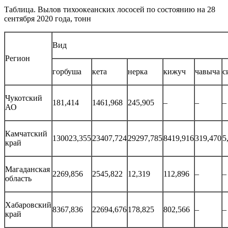
Таблица. Вылов тихоокеанских лососей по состоянию на 28
сентября 2020 года, тонн
Вид
Регион
горбуша
кета
нерка
кижуч
чавыча
с
Чукотский
181,414
1461,968
245,905
–
–
–
АО
Камчатский
130023,355
23407,724
29297,785
8419,916
319,470
5
край
Магаданская
2269,856
2545,822
12,319
112,896
–
–
область
Хабаровский
8367,836
22694,676
178,825
802,566
–
–
край