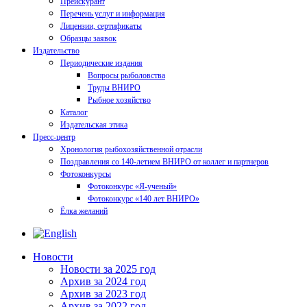
Прейскурант
Перечень услуг и информация
Лицензии, сертификаты
Образцы заявок
Издательство
Периодические издания
Вопросы рыболовства
Труды ВНИРО
Рыбное хозяйство
Каталог
Издательская этика
Пресс-центр
Хронология рыбохозяйственной отрасли
Поздравления со 140-летием ВНИРО от коллег и партнеров
Фотоконкурсы
Фотоконкурс «Я-ученый»
Фотоконкурс «140 лет ВНИРО»
Ёлка желаний
Новости
Новости за 2025 год
Архив за 2024 год
Архив за 2023 год
Архив за 2022 год