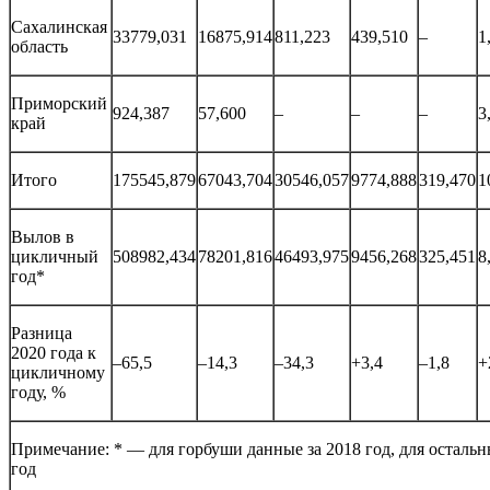
Сахалинская
33779,031
16875,914
811,223
439,510
–
1
область
Приморский
924,387
57,600
–
–
–
3
край
Итого
175545,879
67043,704
30546,057
9774,888
319,470
1
Вылов в
цикличный
508982,434
78201,816
46493,975
9456,268
325,451
8
год*
Разница
2020 года к
–65,5
–14,3
–34,3
+3,4
–1,8
+
цикличному
году, %
Примечание: * — для горбуши данные за 2018 год, для остальн
год