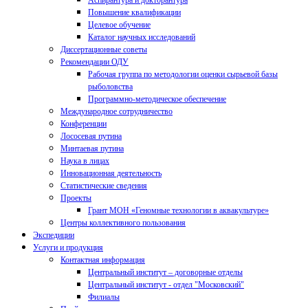
Аспирантура и докторантура
Повышение квалификации
Целевое обучение
Каталог научных исследований
Диссертационные советы
Рекомендации ОДУ
Рабочая группа по методологии оценки сырьевой базы
рыболовства
Программно-методическое обеспечение
Международное сотрудничество
Конференции
Лососевая путина
Минтаевая путина
Наука в лицах
Инновационная деятельность
Статистические сведения
Проекты
Грант МОН «Геномные технологии в аквакультуре»
Центры коллективного пользования
Экспедиции
Услуги и продукция
Контактная информация
Центральный институт – договорные отделы
Центральный институт - отдел "Московский"
Филиалы