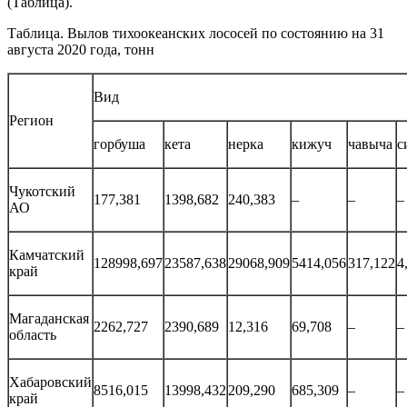
(Таблица).
Таблица. Вылов тихоокеанских лососей по состоянию на 31
августа 2020 года, тонн
Вид
Регион
горбуша
кета
нерка
кижуч
чавыча
с
Чукотский
177,381
1398,682
240,383
–
–
–
АО
Камчатский
128998,697
23587,638
29068,909
5414,056
317,122
4
край
Магаданская
2262,727
2390,689
12,316
69,708
–
–
область
Хабаровский
8516,015
13998,432
209,290
685,309
–
–
край