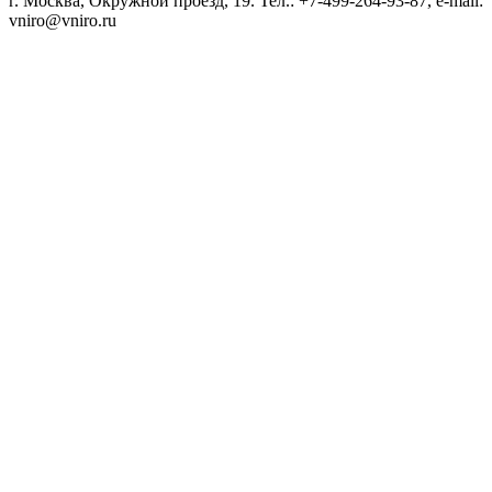
г. Москва, Окружной проезд, 19. Тел.: +7-499-264-93-87, e-mail:
vniro@vniro.ru