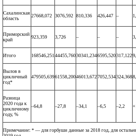
Сахалинская
27668,072
3076,592
810,336
426,447
–
1
область
Приморский
923,359
3,726
–
–
–
3
край
Итого
168546,251
44455,760
30341,234
6595,520
317,122
9
Вылов в
цикличный
479505,639
61558,200
46013,672
7052,534
324,368
8
год*
Разница
2020 года к
–64,8
–27,8
–34,1
–6,5
–2,2
+
цикличному
году, %
Примечание: * — для горбуши данные за 2018 год, для остальн
2019 год