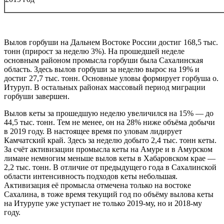
Вылов горбуши на Дальнем Востоке России достиг 168,5 тыс.
тонн (прирост за неделю 3%). На прошедшей неделе
основным районом промысла горбуши была Сахалинская
область. Здесь вылов горбуши за неделю вырос на 19% и
достиг 27,7 тыс. тонн. Основные уловы формирует горбуша о.
Итуруп. В остальных районах массовый период миграции
горбуши завершен.
Вылов кеты за прошедшую неделю увеличился на 15% — до
44,5 тыс. тонн. Тем не менее, он на 28% ниже объёма добычи
в 2019 году. В настоящее время по уловам лидирует
Камчатский край. Здесь за неделю добыто 2,4 тыс. тонн кеты.
За счёт активизации промысла кеты на Амуре и в Амурском
лимане немногим меньше вылов кеты в Хабаровском крае —
2,2 тыс. тонн. В отличие от предыдущего года в Сахалинской
области интенсивность подходов кеты небольшая.
Активизация её промысла отмечена только на востоке
Сахалина, в тоже время текущий год по объёму вылова кеты
на Итурупе уже уступает не только 2019-му, но и 2018-му
году.