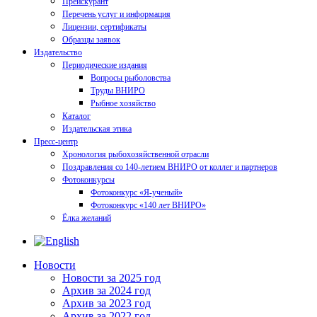
Прейскурант
Перечень услуг и информация
Лицензии, сертификаты
Образцы заявок
Издательство
Периодические издания
Вопросы рыболовства
Труды ВНИРО
Рыбное хозяйство
Каталог
Издательская этика
Пресс-центр
Хронология рыбохозяйственной отрасли
Поздравления со 140-летием ВНИРО от коллег и партнеров
Фотоконкурсы
Фотоконкурс «Я-ученый»
Фотоконкурс «140 лет ВНИРО»
Ёлка желаний
Новости
Новости за 2025 год
Архив за 2024 год
Архив за 2023 год
Архив за 2022 год