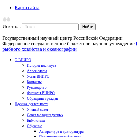
Карта сайта
Искать...
Найти
Государственный научный центр Российской Федерации
Федеральное государственное бюджетное научное учреждение
рыбного хозяйства и океанографии
О ВНИРО
История института
Аллея славы
Устав ВНИРО
Контакты
Руководство
Филиалы ВНИРО
Обращение граждан
Научная деятельность
Ученый совет
Совет молодых ученых
Библиотека
Обучение
Аспирантура и докторантура