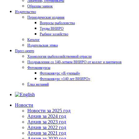
Лицензии, сертификаты
Образцы заявок
Издательство
Периодические издания
Вопросы рыболовства
Труды ВНИРО
Рыбное хозяйство
Каталог
Издательская этика
Пресс-центр
Хронология рыбохозяйственной отрасли
Поздравления со 140-летием ВНИРО от коллег и партнеров
Фотоконкурсы
Фотоконкурс «Я-ученый»
Фотоконкурс «140 лет ВНИРО»
Ёлка желаний
Новости
Новости за 2025 год
Архив за 2024 год
Архив за 2023 год
Архив за 2022 год
Архив за 2021 год
Архив за 2020 год