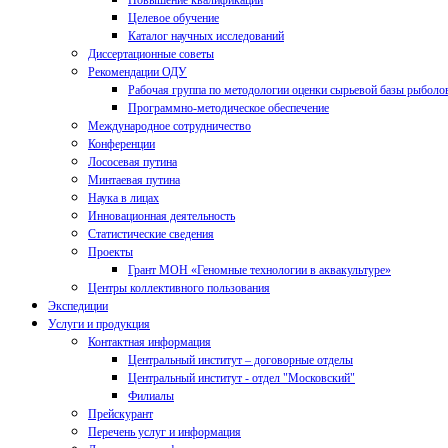
Повышение квалификации
Целевое обучение
Каталог научных исследований
Диссертационные советы
Рекомендации ОДУ
Рабочая группа по методологии оценки сырьевой базы рыболо
Программно-методическое обеспечение
Международное сотрудничество
Конференции
Лососевая путина
Минтаевая путина
Наука в лицах
Инновационная деятельность
Статистические сведения
Проекты
Грант МОН «Геномные технологии в аквакультуре»
Центры коллективного пользования
Экспедиции
Услуги и продукция
Контактная информация
Центральный институт – договорные отделы
Центральный институт - отдел "Московский"
Филиалы
Прейскурант
Перечень услуг и информация