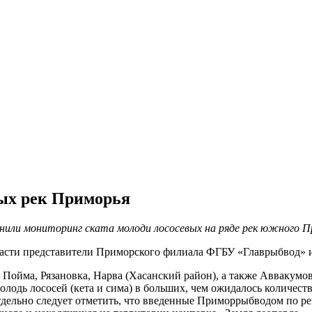
вых рек Приморья
ли мониторинг ската молоди лососевых на ряде рек южного П
асти представители Приморского филиала ФГБУ «Главрыбвод» и
 Пойма, Рязановка, Нарва (Хасанский район), а также Аввакумов
лодь лососей (кета и сима) в больших, чем ожидалось количеств
дельно следует отметить, что введенные Приморрыбводом по р