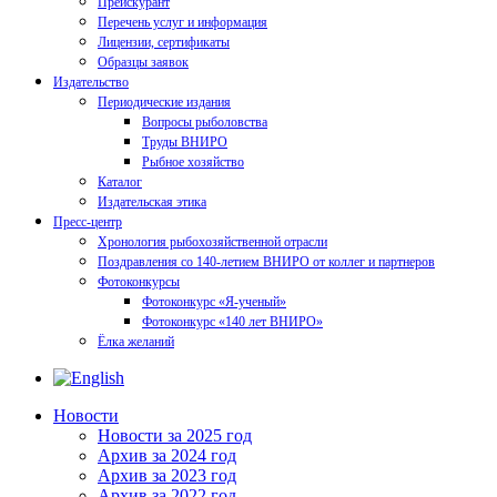
Прейскурант
Перечень услуг и информация
Лицензии, сертификаты
Образцы заявок
Издательство
Периодические издания
Вопросы рыболовства
Труды ВНИРО
Рыбное хозяйство
Каталог
Издательская этика
Пресс-центр
Хронология рыбохозяйственной отрасли
Поздравления со 140-летием ВНИРО от коллег и партнеров
Фотоконкурсы
Фотоконкурс «Я-ученый»
Фотоконкурс «140 лет ВНИРО»
Ёлка желаний
Новости
Новости за 2025 год
Архив за 2024 год
Архив за 2023 год
Архив за 2022 год