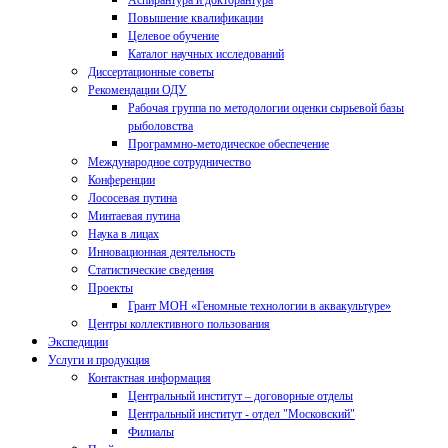
Аспирантура и докторантура
Повышение квалификации
Целевое обучение
Каталог научных исследований
Диссертационные советы
Рекомендации ОДУ
Рабочая группа по методологии оценки сырьевой базы
рыболовства
Программно-методическое обеспечение
Международное сотрудничество
Конференции
Лососевая путина
Минтаевая путина
Наука в лицах
Инновационная деятельность
Статистические сведения
Проекты
Грант МОН «Геномные технологии в аквакультуре»
Центры коллективного пользования
Экспедиции
Услуги и продукция
Контактная информация
Центральный институт – договорные отделы
Центральный институт - отдел "Московский"
Филиалы