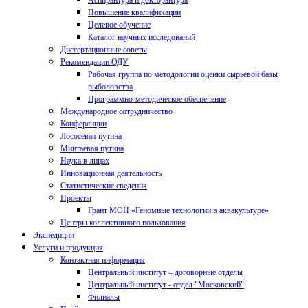
Аспирантура и докторантура
Повышение квалификации
Целевое обучение
Каталог научных исследований
Диссертационные советы
Рекомендации ОДУ
Рабочая группа по методологии оценки сырьевой базы
рыболовства
Программно-методическое обеспечение
Международное сотрудничество
Конференции
Лососевая путина
Минтаевая путина
Наука в лицах
Инновационная деятельность
Статистические сведения
Проекты
Грант МОН «Геномные технологии в аквакультуре»
Центры коллективного пользования
Экспедиции
Услуги и продукция
Контактная информация
Центральный институт – договорные отделы
Центральный институт - отдел "Московский"
Филиалы