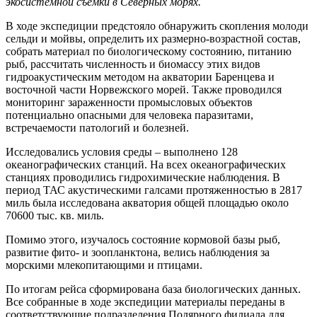
экосистемной съемки в Северных морях.
В ходе экспедиции предстояло обнаружить скопления молоди
сельди и мойвы, определить их размерно-возрастной состав,
собрать материал по биологическому состоянию, питанию
рыб, рассчитать численность и биомассу этих видов
гидроакустическим методом на акватории Баренцева и
восточной части Норвежского морей. Также проводился
мониторинг зараженности промысловых объектов
потенциально опасными для человека паразитами,
встречаемости патологий и болезней.
Исследовались условия среды – выполнено 128
океанографических станций. На всех океанографических
станциях проводились гидрохимические наблюдения. В
период ТАС акустическими галсами протяженностью в 2817
миль была исследована акватория общей площадью около
70600 тыс. кв. миль.
Помимо этого, изучалось состояние кормовой базы рыб,
развитие фито- и зоопланктона, велись наблюдения за
морскими млекопитающими и птицами.
По итогам рейса сформирована база биологических данных.
Все собранные в ходе экспедиции материалы переданы в
соответствующие подразделения Полярного филиала для