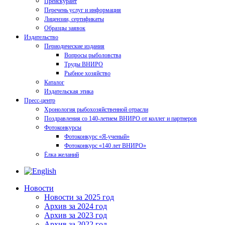
Прейскурант
Перечень услуг и информация
Лицензии, сертификаты
Образцы заявок
Издательство
Периодические издания
Вопросы рыболовства
Труды ВНИРО
Рыбное хозяйство
Каталог
Издательская этика
Пресс-центр
Хронология рыбохозяйственной отрасли
Поздравления со 140-летием ВНИРО от коллег и партнеров
Фотоконкурсы
Фотоконкурс «Я-ученый»
Фотоконкурс «140 лет ВНИРО»
Ёлка желаний
Новости
Новости за 2025 год
Архив за 2024 год
Архив за 2023 год
Архив за 2022 год