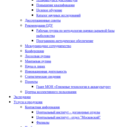
Аспирантура и докторантура
Повышение квалификации
Целевое обучение
Каталог научных исследований
Диссертационные советы
Рекомендации ОДУ
Рабочая группа по методологии оценки сырьевой базы
рыболовства
Программно-методическое обеспечение
Международное сотрудничество
Конференции
Лососевая путина
Минтаевая путина
Наука в лицах
Инновационная деятельность
Статистические сведения
Проекты
Грант МОН «Геномные технологии в аквакультуре»
Центры коллективного пользования
Экспедиции
Услуги и продукция
Контактная информация
Центральный институт – договорные отделы
Центральный институт - отдел "Московский"
Филиалы