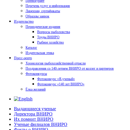
Прейскурант
Перечень услуг и информация
Лицензии, сертификаты
Образцы заявок
Издательство
Периодические издания
Вопросы рыболовства
Труды ВНИРО
Рыбное хозяйство
Каталог
Издательская этика
Пресс-центр
Хронология рыбохозяйственной отрасли
Поздравления со 140-летием ВНИРО от коллег и партнеров
Фотоконкурсы
Фотоконкурс «Я-ученый»
Фотоконкурс «140 лет ВНИРО»
Ёлка желаний
Выдающиеся ученые
Директора ВНИРО
Их помнит ВНИРО
Ученые филиалов ВНИРО
Факты о ВНИРО