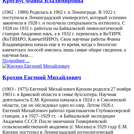
Крогиус Фаина Владимировна
(1902 - 1989) Родилась в 1902 г. в Ленинграде. В 1922 г.
поступила в Ленинградский университет, который успешно
закончила в 1928 г. и получила специальность ихтиолога. С
1928 по 1931 г. работала на Байкальской лимнологической
станции Академии наук, а в 1932 г. перевелась в КоТИРХ
(КоТИНРО, КамчатНИРО). Свои научные работы Фаина
Владимировна начала еще в то время, когда о биологии
камчатских лососей имелись лишь самые общие сведения, а
научная база…
Подробнее ...
Крохин Евгений Михайлович
(1903 - 1975) Евгений Михайлович Крохин родился 27 ноября
1903 г. в Брянской области в семье бухгалтера. Научная
деятельность Е.М. Крохина началась в 1924 г. в Смоленской
области, где он обследовал одно из озер. Летом 1926 г.
Евгений Михайлович работал практикантом Глубокоозерской
станции, а в 1927–1929 гг. - в Байкальской экспедиции
Академии СССР. После окончания Тимирязевской
сельскохозяйственной академии (г. Москва) в 1929 году Е.М.
Крохин поступил в Ленинградский ихтиологический