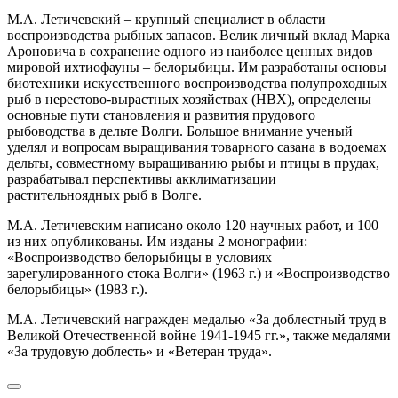
М.А. Летичевский – крупный специалист в области
воспроизводства рыбных запасов. Велик личный вклад Марка
Ароновича в сохранение одного из наиболее ценных видов
мировой ихтиофауны – белорыбицы. Им разработаны основы
биотехники искусственного воспроизводства полупроходных
рыб в нерестово-вырастных хозяйствах (НВХ), определены
основные пути становления и развития прудового
рыбоводства в дельте Волги. Большое внимание ученый
уделял и вопросам выращивания товарного сазана в водоемах
дельты, совместному выращиванию рыбы и птицы в прудах,
разрабатывал перспективы акклиматизации
растительноядных рыб в Волге.
М.А. Летичевским написано около 120 научных работ, и 100
из них опубликованы. Им изданы 2 монографии:
«Воспроизводство белорыбицы в условиях
зарегулированного стока Волги» (1963 г.) и «Воспроизводство
белорыбицы» (1983 г.).
М.А. Летичевский награжден медалью «За доблестный труд в
Великой Отечественной войне 1941-1945 гг.», также медалями
«За трудовую доблесть» и «Ветеран труда».