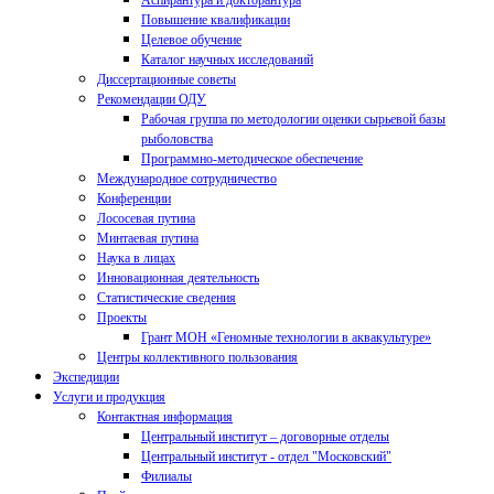
Аспирантура и докторантура
Повышение квалификации
Целевое обучение
Каталог научных исследований
Диссертационные советы
Рекомендации ОДУ
Рабочая группа по методологии оценки сырьевой базы
рыболовства
Программно-методическое обеспечение
Международное сотрудничество
Конференции
Лососевая путина
Минтаевая путина
Наука в лицах
Инновационная деятельность
Статистические сведения
Проекты
Грант МОН «Геномные технологии в аквакультуре»
Центры коллективного пользования
Экспедиции
Услуги и продукция
Контактная информация
Центральный институт – договорные отделы
Центральный институт - отдел "Московский"
Филиалы