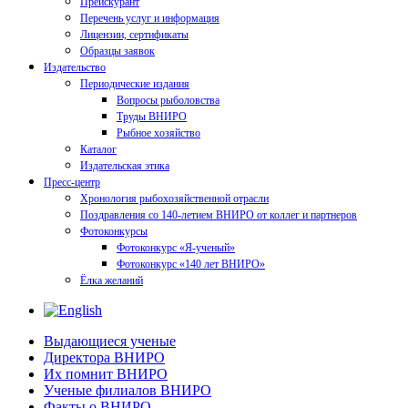
Прейскурант
Перечень услуг и информация
Лицензии, сертификаты
Образцы заявок
Издательство
Периодические издания
Вопросы рыболовства
Труды ВНИРО
Рыбное хозяйство
Каталог
Издательская этика
Пресс-центр
Хронология рыбохозяйственной отрасли
Поздравления со 140-летием ВНИРО от коллег и партнеров
Фотоконкурсы
Фотоконкурс «Я-ученый»
Фотоконкурс «140 лет ВНИРО»
Ёлка желаний
Выдающиеся ученые
Директора ВНИРО
Их помнит ВНИРО
Ученые филиалов ВНИРО
Факты о ВНИРО