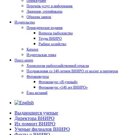
Прейскурант
Перечень услуг и информация
Лицензии, сертификаты
Образцы заявок
Издательство
Периодические издания
Вопросы рыболовства
Труды ВНИРО
Рыбное хозяйство
Каталог
Издательская этика
Пресс-центр
Хронология рыбохозяйственной отрасли
Поздравления со 140-летием ВНИРО от коллег и партнеров
Фотоконкурсы
Фотоконкурс «Я-ученый»
Фотоконкурс «140 лет ВНИРО»
Ёлка желаний
Выдающиеся ученые
Директора ВНИРО
Их помнит ВНИРО
Ученые филиалов ВНИРО
Факты о ВНИРО