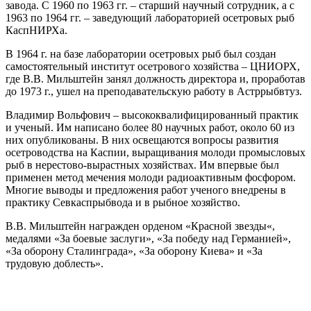
завода. С 1960 по 1963 гг. – старший научный сотрудник, а с
1963 по 1964 гг. – заведующий лабораторией осетровых рыб
КаспНИРХа.
В 1964 г. на базе лаборатории осетровых рыб был создан
самостоятельный институт осетрового хозяйства – ЦНИОРХ,
где В.В. Мильштейн занял должность директора и, проработав
до 1973 г., ушел на преподавательскую работу в Астррыбвтуз.
Владимир Вольфович – высококвалифицированный практик
и ученый. Им написано более 80 научных работ, около 60 из
них опубликованы. В них освещаются вопросы развития
осетроводства на Каспии, выращивания молоди промысловых
рыб в нерестово-вырастных хозяйствах. Им впервые был
применен метод мечения молоди радиоактивным фосфором.
Многие выводы и предложения работ ученого внедрены в
практику Севкаспрыбвода и в рыбное хозяйство.
В.В. Мильштейн награжден орденом «Красной звезды«,
медалями «За боевые заслуги»
, «За победу над Германией»
,
«За оборону Сталинграда»
, «За оборону Киева
»
и «За
трудовую доблесть
»
.