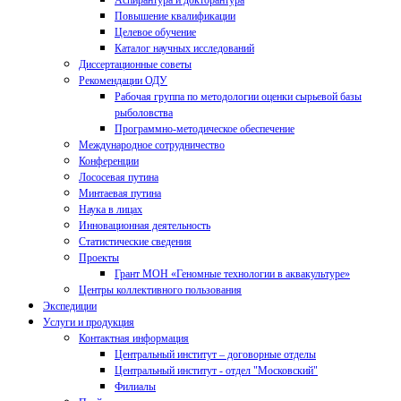
Аспирантура и докторантура
Повышение квалификации
Целевое обучение
Каталог научных исследований
Диссертационные советы
Рекомендации ОДУ
Рабочая группа по методологии оценки сырьевой базы
рыболовства
Программно-методическое обеспечение
Международное сотрудничество
Конференции
Лососевая путина
Минтаевая путина
Наука в лицах
Инновационная деятельность
Статистические сведения
Проекты
Грант МОН «Геномные технологии в аквакультуре»
Центры коллективного пользования
Экспедиции
Услуги и продукция
Контактная информация
Центральный институт – договорные отделы
Центральный институт - отдел "Московский"
Филиалы