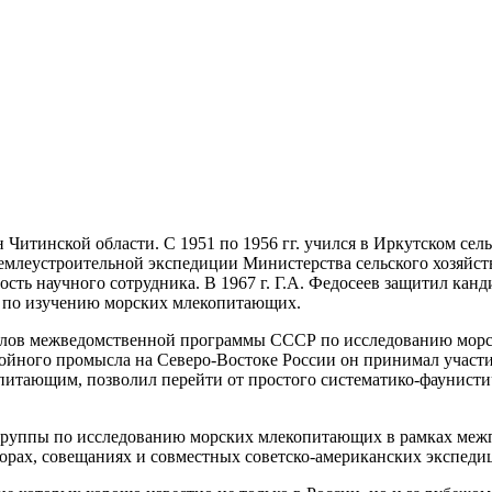
 Читинской области. С 1951 по 1956 гг. учился в Иркутском сел
землеустроительной экспедиции Министерства сельского хозяйст
сть научного сотрудника. В 1967 г. Г.А. Федосеев защитил кан
рию по изучению морских млекопитающих.
зделов межведомственной программы СССР по исследованию мо
ойного промысла на Северо-Востоке России он принимал участ
питающим, позволил перейти от простого систематико-фаунисти
ей группы по исследованию морских млекопитающих в рамках м
орах, совещаниях и совместных советско-американских экспеди