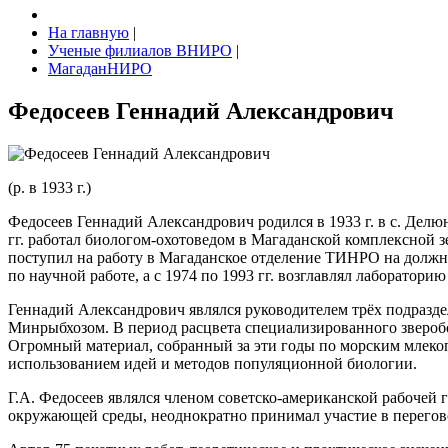
На главную
|
Ученые филиалов ВНИРО
|
МагаданНИРО
Федосеев Геннадий Александрович
(р. в 1933 г.)
Федосеев Геннадий Александрович родился в 1933 г. в с. Делюн
гг. работал биологом-охотоведом в Магаданской комплексной 
поступил на работу в Магаданское отделение ТИНРО на должно
по научной работе, а с 1974 по 1993 гг. возглавлял лаборато
Геннадий Александрович являлся руководителем трёх подра
Минрыбхозом. В период расцвета специализированного звероб
Огромный материал, собранный за эти годы по морским млеко
использованием идей и методов популяционной биологии.
Г.А. Федосеев являлся членом советско-американской рабоч
окружающей среды, неоднократно принимал участие в перегов