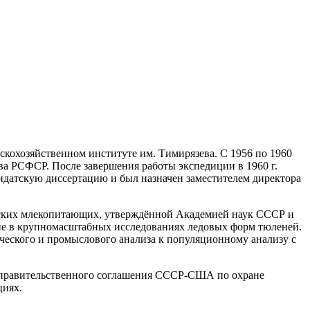
ьскохозяйственном институте им. Тимирязева. С 1956 по 1960
ва РСФСР. После завершения работы экспедиции в 1960 г.
дидатскую диссертацию и был назначен заместителем директора
рских млекопитающих, утверждённой Академией наук СССР и
ие в крупномасштабных исследованиях ледовых форм тюленей.
ческого и промыслового анализа к популяционному анализу с
ежправительственного соглашения СССР-США по охране
циях.