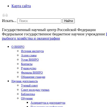
Карта сайта
Искать...
Найти
Государственный научный центр Российской Федерации
Федеральное государственное бюджетное научное учреждение
рыбного хозяйства и океанографии
О ВНИРО
История института
Аллея славы
Устав ВНИРО
Контакты
Руководство
Филиалы ВНИРО
Обращение граждан
Научная деятельность
Ученый совет
Совет молодых ученых
Библиотека
Обучение
Аспирантура и докторантура