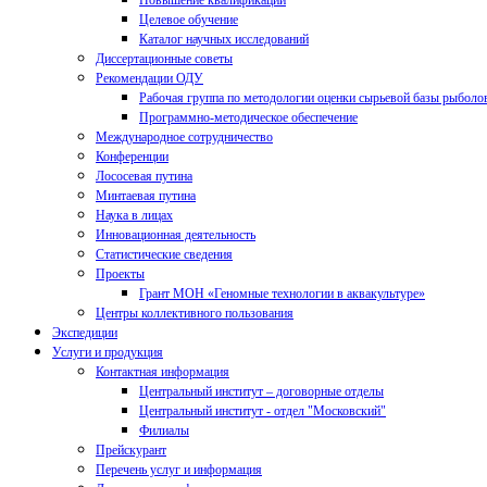
Повышение квалификации
Целевое обучение
Каталог научных исследований
Диссертационные советы
Рекомендации ОДУ
Рабочая группа по методологии оценки сырьевой базы рыболо
Программно-методическое обеспечение
Международное сотрудничество
Конференции
Лососевая путина
Минтаевая путина
Наука в лицах
Инновационная деятельность
Статистические сведения
Проекты
Грант МОН «Геномные технологии в аквакультуре»
Центры коллективного пользования
Экспедиции
Услуги и продукция
Контактная информация
Центральный институт – договорные отделы
Центральный институт - отдел "Московский"
Филиалы
Прейскурант
Перечень услуг и информация