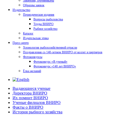
Лицензии, сертификаты
Образцы заявок
Издательство
Периодические издания
Вопросы рыболовства
Труды ВНИРО
Рыбное хозяйство
Каталог
Издательская этика
Пресс-центр
Хронология рыбохозяйственной отрасли
Поздравления со 140-летием ВНИРО от коллег и партнеров
Фотоконкурсы
Фотоконкурс «Я-ученый»
Фотоконкурс «140 лет ВНИРО»
Ёлка желаний
Выдающиеся ученые
Директора ВНИРО
Их помнит ВНИРО
Ученые филиалов ВНИРО
Факты о ВНИРО
История рыбного хозяйства