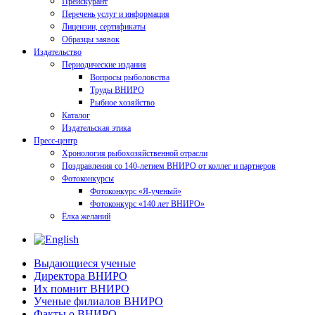
Прейскурант
Перечень услуг и информация
Лицензии, сертификаты
Образцы заявок
Издательство
Периодические издания
Вопросы рыболовства
Труды ВНИРО
Рыбное хозяйство
Каталог
Издательская этика
Пресс-центр
Хронология рыбохозяйственной отрасли
Поздравления со 140-летием ВНИРО от коллег и партнеров
Фотоконкурсы
Фотоконкурс «Я-ученый»
Фотоконкурс «140 лет ВНИРО»
Ёлка желаний
Выдающиеся ученые
Директора ВНИРО
Их помнит ВНИРО
Ученые филиалов ВНИРО
Факты о ВНИРО