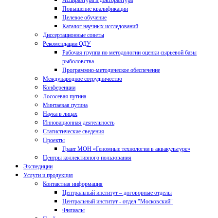
Аспирантура и докторантура
Повышение квалификации
Целевое обучение
Каталог научных исследований
Диссертационные советы
Рекомендации ОДУ
Рабочая группа по методологии оценки сырьевой базы
рыболовства
Программно-методическое обеспечение
Международное сотрудничество
Конференции
Лососевая путина
Минтаевая путина
Наука в лицах
Инновационная деятельность
Статистические сведения
Проекты
Грант МОН «Геномные технологии в аквакультуре»
Центры коллективного пользования
Экспедиции
Услуги и продукция
Контактная информация
Центральный институт – договорные отделы
Центральный институт - отдел "Московский"
Филиалы