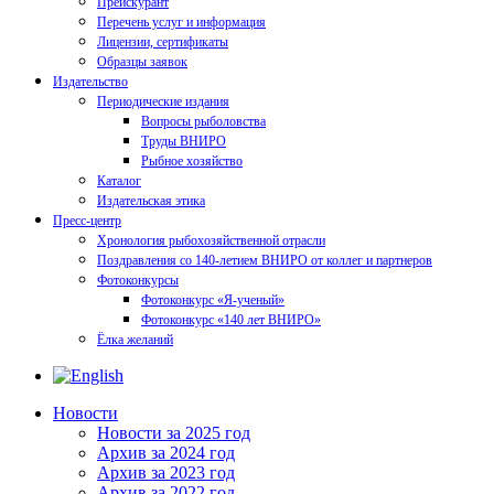
Прейскурант
Перечень услуг и информация
Лицензии, сертификаты
Образцы заявок
Издательство
Периодические издания
Вопросы рыболовства
Труды ВНИРО
Рыбное хозяйство
Каталог
Издательская этика
Пресс-центр
Хронология рыбохозяйственной отрасли
Поздравления со 140-летием ВНИРО от коллег и партнеров
Фотоконкурсы
Фотоконкурс «Я-ученый»
Фотоконкурс «140 лет ВНИРО»
Ёлка желаний
Новости
Новости за 2025 год
Архив за 2024 год
Архив за 2023 год
Архив за 2022 год