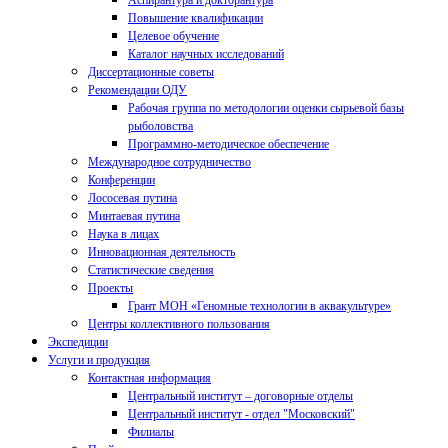
Аспирантура и докторантура
Повышение квалификации
Целевое обучение
Каталог научных исследований
Диссертационные советы
Рекомендации ОДУ
Рабочая группа по методологии оценки сырьевой базы
рыболовства
Программно-методическое обеспечение
Международное сотрудничество
Конференции
Лососевая путина
Минтаевая путина
Наука в лицах
Инновационная деятельность
Статистические сведения
Проекты
Грант МОН «Геномные технологии в аквакультуре»
Центры коллективного пользования
Экспедиции
Услуги и продукция
Контактная информация
Центральный институт – договорные отделы
Центральный институт - отдел "Московский"
Филиалы