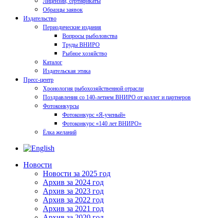
Лицензии, сертификаты
Образцы заявок
Издательство
Периодические издания
Вопросы рыболовства
Труды ВНИРО
Рыбное хозяйство
Каталог
Издательская этика
Пресс-центр
Хронология рыбохозяйственной отрасли
Поздравления со 140-летием ВНИРО от коллег и партнеров
Фотоконкурсы
Фотоконкурс «Я-ученый»
Фотоконкурс «140 лет ВНИРО»
Ёлка желаний
Новости
Новости за 2025 год
Архив за 2024 год
Архив за 2023 год
Архив за 2022 год
Архив за 2021 год
Архив за 2020 год