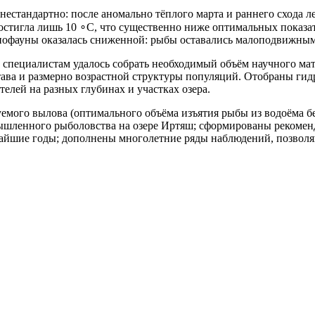
естандартно: после аномально тёплого марта и раннего схода л
достигла лишь 10 ∘C, что существенно ниже оптимальных показат
тиофауны оказалась сниженной: рыбы оставались малоподвижным
, специалистам удалось собрать необходимый объём научного ма
ава и размерно возрастной структуры популяций. Отобраны гид
елей на разных глубинах и участках озера.
емого вылова (оптимального объёма изъятия рыбы из водоёма бе
ышленного рыболовства на озере Иртяш; сформированы рекомен
айшие годы; дополнены многолетние ряды наблюдений, позволя