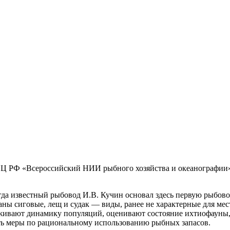
 ГНЦ РФ «Всероссийский НИИ рыбного хозяйства и океанографи
когда известный рыбовод И.В. Кучин основал здесь первую рыбо
ны сиговые, лещ и судак — виды, ранее не характерные для ме
леживают динамику популяций, оценивают состояние ихтиофауны,
ть меры по рациональному использованию рыбных запасов.