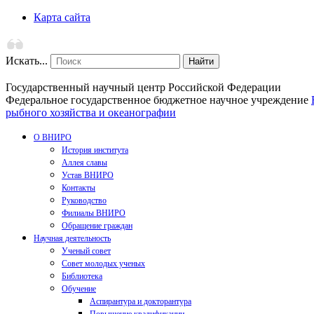
Карта сайта
Искать...
Найти
Государственный научный центр Российской Федерации
Федеральное государственное бюджетное научное учреждение
рыбного хозяйства и океанографии
О ВНИРО
История института
Аллея славы
Устав ВНИРО
Контакты
Руководство
Филиалы ВНИРО
Обращение граждан
Научная деятельность
Ученый совет
Совет молодых ученых
Библиотека
Обучение
Аспирантура и докторантура