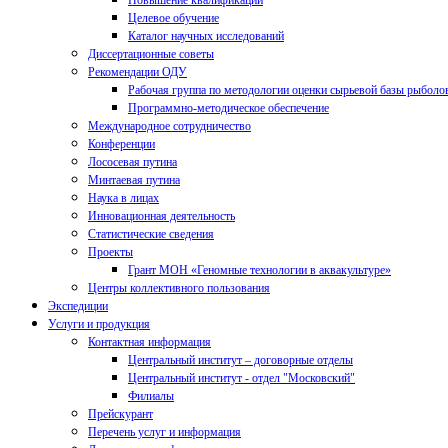
Повышение квалификации
Целевое обучение
Каталог научных исследований
Диссертационные советы
Рекомендации ОДУ
Рабочая группа по методологии оценки сырьевой базы рыболо
Программно-методическое обеспечение
Международное сотрудничество
Конференции
Лососевая путина
Минтаевая путина
Наука в лицах
Инновационная деятельность
Статистические сведения
Проекты
Грант МОН «Геномные технологии в аквакультуре»
Центры коллективного пользования
Экспедиции
Услуги и продукция
Контактная информация
Центральный институт – договорные отделы
Центральный институт - отдел "Московский"
Филиалы
Прейскурант
Перечень услуг и информация