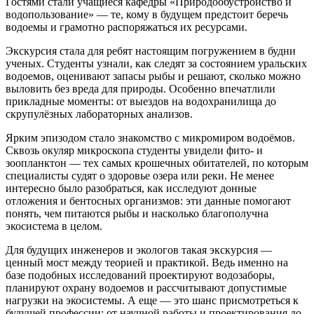
Гостями стали учащиеся кафедры «Природообустройство и
водопользование» — те, кому в будущем предстоит беречь
водоемы и грамотно распоряжаться их ресурсами.
Экскурсия стала для ребят настоящим погружением в будни
ученых. Студенты узнали, как следят за состоянием уральских
водоемов, оценивают запасы рыбы и решают, сколько можно
выловить без вреда для природы. Особенно впечатлили
прикладные моменты: от выездов на водохранилища до
скрупулёзных лабораторных анализов.
Ярким эпизодом стало знакомство с микромиром водоёмов.
Сквозь окуляр микроскопа студенты увидели фито‑ и
зоопланктон — тех самых крошечных обитателей, по которым
специалисты судят о здоровье озера или реки. Не менее
интересно было разобраться, как исследуют донные
отложения и бентосных организмов: эти данные помогают
понять, чем питаются рыбы и насколько благополучна
экосистема в целом.
Для будущих инженеров и экологов такая экскурсия —
ценный мост между теорией и практикой. Ведь именно на
базе подобных исследований проектируют водозаборы,
планируют охрану водоемов и рассчитывают допустимые
нагрузки на экосистемы. А еще — это шанс присмотреться к
будущей профессии: от научной работы и проектирования до