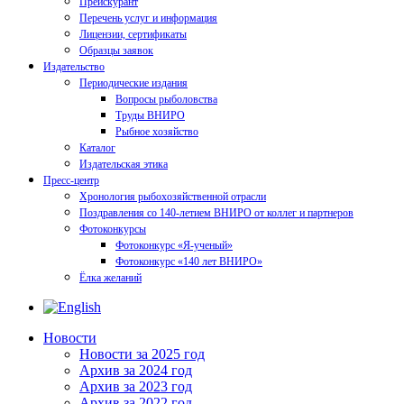
Прейскурант
Перечень услуг и информация
Лицензии, сертификаты
Образцы заявок
Издательство
Периодические издания
Вопросы рыболовства
Труды ВНИРО
Рыбное хозяйство
Каталог
Издательская этика
Пресс-центр
Хронология рыбохозяйственной отрасли
Поздравления со 140-летием ВНИРО от коллег и партнеров
Фотоконкурсы
Фотоконкурс «Я-ученый»
Фотоконкурс «140 лет ВНИРО»
Ёлка желаний
Новости
Новости за 2025 год
Архив за 2024 год
Архив за 2023 год
Архив за 2022 год