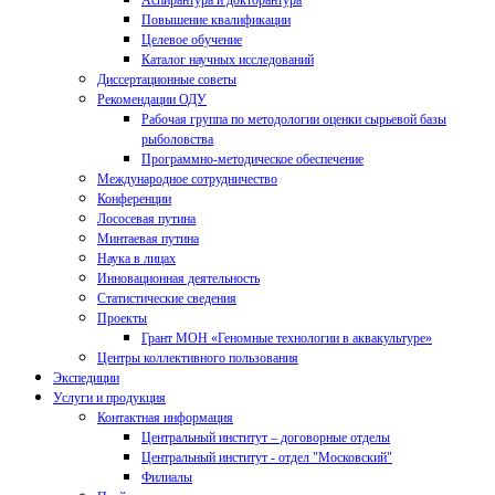
Аспирантура и докторантура
Повышение квалификации
Целевое обучение
Каталог научных исследований
Диссертационные советы
Рекомендации ОДУ
Рабочая группа по методологии оценки сырьевой базы
рыболовства
Программно-методическое обеспечение
Международное сотрудничество
Конференции
Лососевая путина
Минтаевая путина
Наука в лицах
Инновационная деятельность
Статистические сведения
Проекты
Грант МОН «Геномные технологии в аквакультуре»
Центры коллективного пользования
Экспедиции
Услуги и продукция
Контактная информация
Центральный институт – договорные отделы
Центральный институт - отдел "Московский"
Филиалы