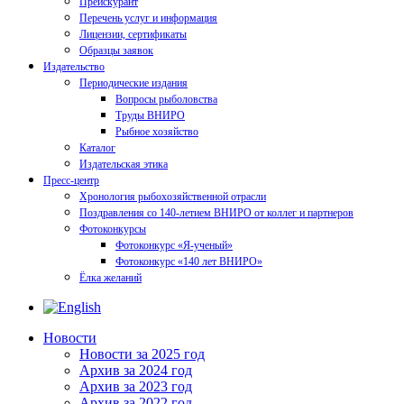
Прейскурант
Перечень услуг и информация
Лицензии, сертификаты
Образцы заявок
Издательство
Периодические издания
Вопросы рыболовства
Труды ВНИРО
Рыбное хозяйство
Каталог
Издательская этика
Пресс-центр
Хронология рыбохозяйственной отрасли
Поздравления со 140-летием ВНИРО от коллег и партнеров
Фотоконкурсы
Фотоконкурс «Я-ученый»
Фотоконкурс «140 лет ВНИРО»
Ёлка желаний
Новости
Новости за 2025 год
Архив за 2024 год
Архив за 2023 год
Архив за 2022 год