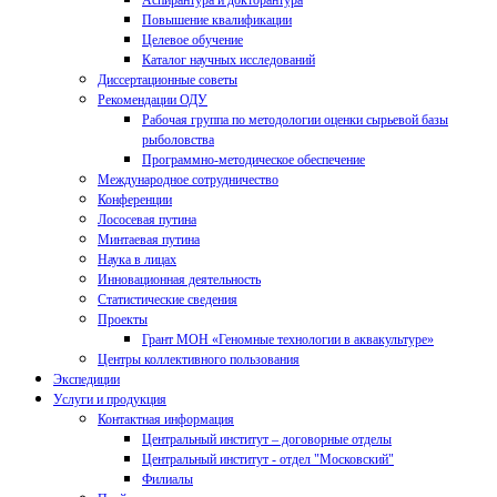
Аспирантура и докторантура
Повышение квалификации
Целевое обучение
Каталог научных исследований
Диссертационные советы
Рекомендации ОДУ
Рабочая группа по методологии оценки сырьевой базы
рыболовства
Программно-методическое обеспечение
Международное сотрудничество
Конференции
Лососевая путина
Минтаевая путина
Наука в лицах
Инновационная деятельность
Статистические сведения
Проекты
Грант МОН «Геномные технологии в аквакультуре»
Центры коллективного пользования
Экспедиции
Услуги и продукция
Контактная информация
Центральный институт – договорные отделы
Центральный институт - отдел "Московский"
Филиалы