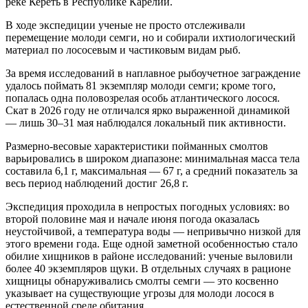
реке Кереть в Республике Карелии.
В ходе экспедиции ученые не просто отслеживали
перемещение молоди семги, но и собирали ихтиологический
материал по лососевым и частиковым видам рыб.
За время исследований в наплавное рыбоучетное заграждение
удалось поймать 81 экземпляр молоди семги; кроме того,
попалась одна половозрелая особь атлантического лосося.
Скат в 2026 году не отличался ярко выраженной динамикой
— лишь 30–31 мая наблюдался локальный пик активности.
Размерно‑весовые характеристики пойманных смолтов
варьировались в широком диапазоне: минимальная масса тела
составила 6,1 г, максимальная — 67 г, а средний показатель за
весь период наблюдений достиг 26,8 г.
Экспедиция проходила в непростых погодных условиях: во
второй половине мая и начале июня погода оказалась
неустойчивой, а температура воды — непривычно низкой для
этого времени года. Еще одной заметной особенностью стало
обилие хищников в районе исследований: ученые выловили
более 40 экземпляров щуки. В отдельных случаях в рационе
хищницы обнаруживались смолты семги — это косвенно
указывает на существующие угрозы для молоди лосося в
естественной среде обитания.