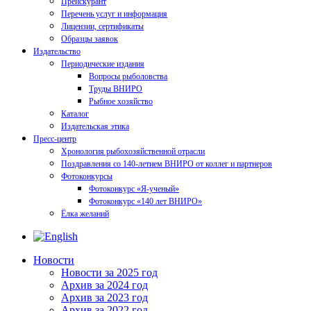
Прейскурант
Перечень услуг и информация
Лицензии, сертификаты
Образцы заявок
Издательство
Периодические издания
Вопросы рыболовства
Труды ВНИРО
Рыбное хозяйство
Каталог
Издательская этика
Пресс-центр
Хронология рыбохозяйственной отрасли
Поздравления со 140-летием ВНИРО от коллег и партнеров
Фотоконкурсы
Фотоконкурс «Я-ученый»
Фотоконкурс «140 лет ВНИРО»
Ёлка желаний
Новости
Новости за 2025 год
Архив за 2024 год
Архив за 2023 год
Архив за 2022 год