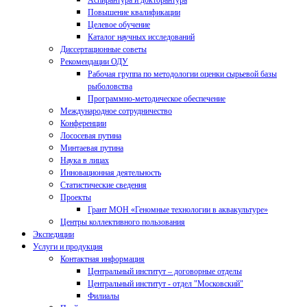
Аспирантура и докторантура
Повышение квалификации
Целевое обучение
Каталог научных исследований
Диссертационные советы
Рекомендации ОДУ
Рабочая группа по методологии оценки сырьевой базы
рыболовства
Программно-методическое обеспечение
Международное сотрудничество
Конференции
Лососевая путина
Минтаевая путина
Наука в лицах
Инновационная деятельность
Статистические сведения
Проекты
Грант МОН «Геномные технологии в аквакультуре»
Центры коллективного пользования
Экспедиции
Услуги и продукция
Контактная информация
Центральный институт – договорные отделы
Центральный институт - отдел "Московский"
Филиалы