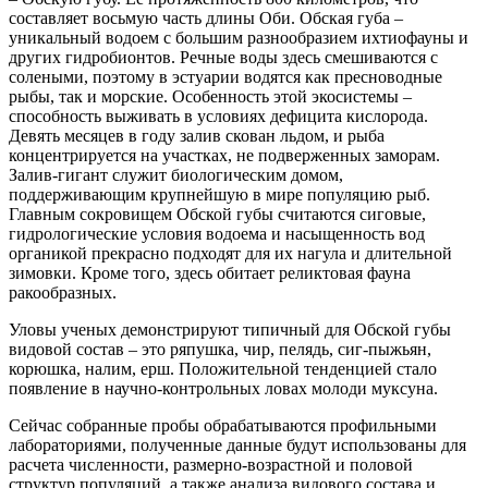
составляет восьмую часть длины Оби. Обская губа –
уникальный водоем с большим разнообразием ихтиофауны и
других гидробионтов. Речные воды здесь смешиваются с
солеными, поэтому в эстуарии водятся как пресноводные
рыбы, так и морские. Особенность этой экосистемы –
способность выживать в условиях дефицита кислорода.
Девять месяцев в году залив скован льдом, и рыба
концентрируется на участках, не подверженных заморам.
Залив-гигант служит биологическим домом,
поддерживающим крупнейшую в мире популяцию рыб.
Главным сокровищем Обской губы считаются сиговые,
гидрологические условия водоема и насыщенность вод
органикой прекрасно подходят для их нагула и длительной
зимовки. Кроме того, здесь обитает реликтовая фауна
ракообразных.
Уловы ученых демонстрируют типичный для Обской губы
видовой состав – это ряпушка, чир, пелядь, сиг-пыжьян,
корюшка, налим, ерш. Положительной тенденцией стало
появление в научно-контрольных ловах молоди муксуна.
Сейчас собранные пробы обрабатываются профильными
лабораториями, полученные данные будут использованы для
расчета численности, размерно-возрастной и половой
структур популяций, а также анализа видового состава и