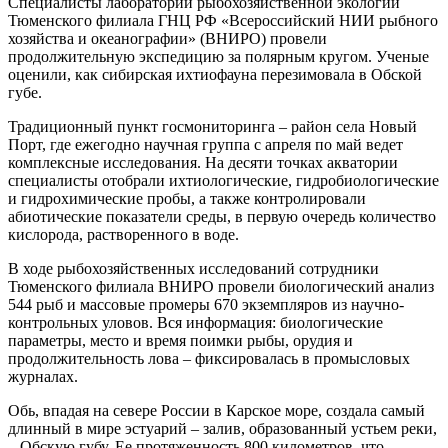
Специалисты лаборатории рыбохозяйственной экологии
Тюменского филиала ГНЦ РФ «Всероссийский НИИ рыбного
хозяйства и океанографии» (ВНИРО) провели
продолжительную экспедицию за полярным кругом. Ученые
оценили, как сибирская ихтиофауна перезимовала в Обской
губе.
Традиционный пункт госмониторинга – район села Новый
Порт, где ежегодно научная группа с апреля по май ведет
комплексные исследования. На десяти точках акватории
специалисты отобрали ихтиологические, гидробиологические
и гидрохимические пробы, а также контролировали
абиотические показатели среды, в первую очередь количество
кислорода, растворенного в воде.
В ходе рыбохозяйственных исследований сотрудники
Тюменского филиала ВНИРО провели биологический анализ
544 рыб и массовые промеры 670 экземпляров из научно-
контрольных уловов. Вся информация: биологические
параметры, место и время поимки рыбы, орудия и
продолжительность лова – фиксировалась в промысловых
журналах.
Обь, впадая на севере России в Карское море, создала самый
длинный в мире эстуарий – залив, образованный устьем реки,
– Обскую губу. Ее протяженность 800 километров, что