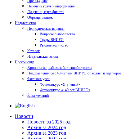
Прейскурант
Перечень услуг и информация
Лицензии, сертификаты
Образцы заявок
Издательство
Периодические издания
Вопросы рыболовства
Труды ВНИРО
Рыбное хозяйство
Каталог
Издательская этика
Пресс-центр
Хронология рыбохозяйственной отрасли
Поздравления со 140-летием ВНИРО от коллег и партнеров
Фотоконкурсы
Фотоконкурс «Я-ученый»
Фотоконкурс «140 лет ВНИРО»
Ёлка желаний
Новости
Новости за 2025 год
Архив за 2024 год
Архив за 2023 год
Архив за 2022 год