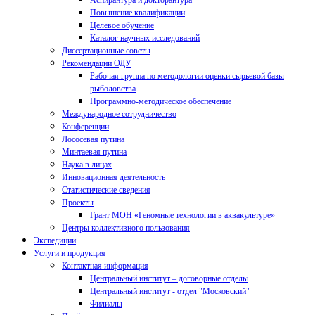
Аспирантура и докторантура
Повышение квалификации
Целевое обучение
Каталог научных исследований
Диссертационные советы
Рекомендации ОДУ
Рабочая группа по методологии оценки сырьевой базы
рыболовства
Программно-методическое обеспечение
Международное сотрудничество
Конференции
Лососевая путина
Минтаевая путина
Наука в лицах
Инновационная деятельность
Статистические сведения
Проекты
Грант МОН «Геномные технологии в аквакультуре»
Центры коллективного пользования
Экспедиции
Услуги и продукция
Контактная информация
Центральный институт – договорные отделы
Центральный институт - отдел "Московский"
Филиалы