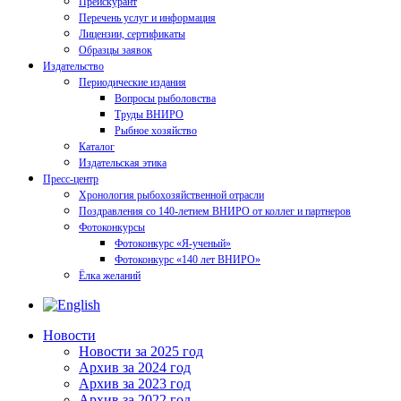
Прейскурант
Перечень услуг и информация
Лицензии, сертификаты
Образцы заявок
Издательство
Периодические издания
Вопросы рыболовства
Труды ВНИРО
Рыбное хозяйство
Каталог
Издательская этика
Пресс-центр
Хронология рыбохозяйственной отрасли
Поздравления со 140-летием ВНИРО от коллег и партнеров
Фотоконкурсы
Фотоконкурс «Я-ученый»
Фотоконкурс «140 лет ВНИРО»
Ёлка желаний
Новости
Новости за 2025 год
Архив за 2024 год
Архив за 2023 год
Архив за 2022 год