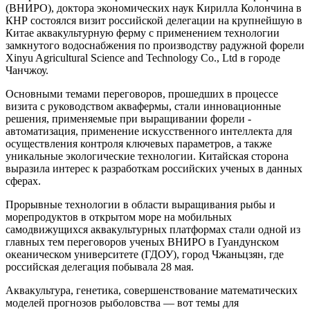
(ВНИРО), доктора экономических наук Кирилла Колончина в
КНР состоялся визит российской делегации на крупнейшую в
Китае аквакультурную ферму с применением технологии
замкнутого водоснабжения по производству радужной форели
Xinyu Agricultural Science and Technology Co., Ltd в городе
Чанчжоу.
Основными темами переговоров, прошедших в процессе
визита с руководством аквафермы, стали инновационные
решения, применяемые при выращивании форели -
автоматизация, применение искусственного интеллекта для
осуществления контроля ключевых параметров, а также
уникальные экологические технологии. Китайская сторона
выразила интерес к разработкам российских ученых в данных
сферах.
Прорывные технологии в области выращивания рыбы и
морепродуктов в открытом море на мобильных
самодвижущихся аквакультурных платформах стали одной из
главных тем переговоров ученых ВНИРО в Гуандунском
океаническом университете (ГДОУ), город Чжаньцзян, где
российская делегация побывала 28 мая.
Аквакультура, генетика, совершенствование математических
моделей прогнозов рыболовства — вот темы для