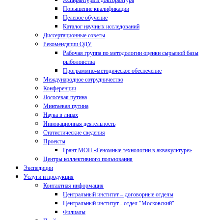
Аспирантура и докторантура
Повышение квалификации
Целевое обучение
Каталог научных исследований
Диссертационные советы
Рекомендации ОДУ
Рабочая группа по методологии оценки сырьевой базы
рыболовства
Программно-методическое обеспечение
Международное сотрудничество
Конференции
Лососевая путина
Минтаевая путина
Наука в лицах
Инновационная деятельность
Статистические сведения
Проекты
Грант МОН «Геномные технологии в аквакультуре»
Центры коллективного пользования
Экспедиции
Услуги и продукция
Контактная информация
Центральный институт – договорные отделы
Центральный институт - отдел "Московский"
Филиалы